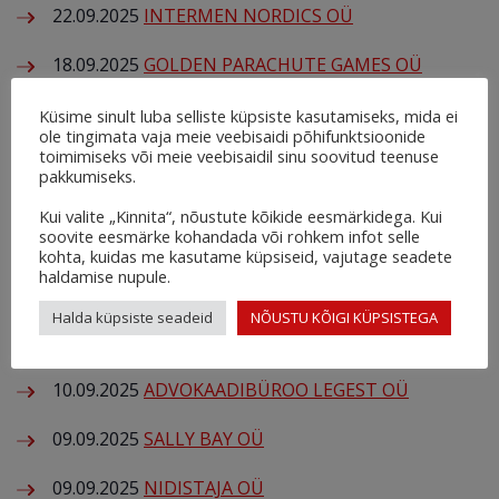
22.09.2025
INTERMEN NORDICS OÜ
18.09.2025
GOLDEN PARACHUTE GAMES OÜ
18.09.2025
EESTI APOSTLIK- ÕIGEUSU KIRIKU
Küsime sinult luba selliste küpsiste kasutamiseks, mida ei
ole tingimata vaja meie veebisaidi põhifunktsioonide
VÕÕPSU PÜHA NIKOLAI KOGUDUS
toimimiseks või meie veebisaidil sinu soovitud teenuse
pakkumiseks.
18.09.2025
RETENDO STUUDIO OÜ
Kui valite „Kinnita“, nõustute kõikide eesmärkidega. Kui
soovite eesmärke kohandada või rohkem infot selle
12.09.2025
AMIN OÜ
kohta, kuidas me kasutame küpsiseid, vajutage seadete
haldamise nupule.
12.09.2025
VERO BEAUTY OÜ
Halda küpsiste seadeid
NÕUSTU KÕIGI KÜPSISTEGA
10.09.2025
VÕSA NIIDUD MTÜ
10.09.2025
ADVOKAADIBÜROO LEGEST OÜ
09.09.2025
SALLY BAY OÜ
09.09.2025
NIDISTAJA OÜ