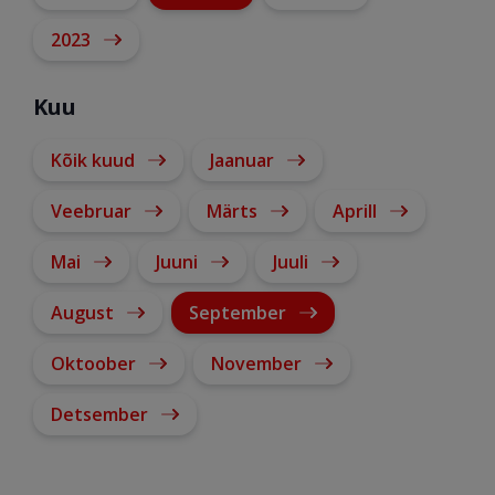
2023
Kuu
Kõik kuud
Jaanuar
Veebruar
Märts
Aprill
Mai
Juuni
Juuli
August
September
Oktoober
November
Detsember