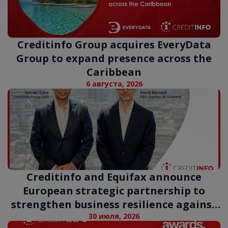
Creditinfo Group acquires EveryData
Group to expand presence across the
Caribbean
6 августа, 2026
Creditinfo and Equifax announce
European strategic partnership to
strengthen business resilience against
digital fraud
30 июля, 2026