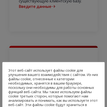
существующую клиентскую базу.
Введите данные
Этот веб-сайт использует файлы cookie для
улучшения вашего взаимодействия с сайтом. Из них
Рыночные обзоры
файлы cookie, отнесенные к категории
необходимых, хранятся в вашем браузере,
Узнай, что происходит на рынке в
поскольку они необходимы для работы основных
функций веб-сайта. Мы также используем файлы
сферах деятельности конкурентов,
cookie третьих сторон, которые помогают нам
собственной компании, клиентов и
анализировать и понимать, как вы используете этот
партнеров по сотрудничеству.
веб-сайт. Эти файлы cookie будут храниться в