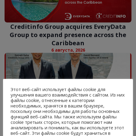
Creditinfo Group acquires EveryData
Group to expand presence across the
Caribbean
6 августа, 2026
Этот веб-сайт использует файлы cookie для
улучшения вашего взаимодействия с сайтом. Из них
файлы cookie, отнесенные к категории
Creditinfo and Equifax announce
необходимых, хранятся в вашем браузере,
поскольку они необходимы для работы основных
European strategic partnership to
функций веб-сайта. Мы также используем файлы
strengthen business resilience against
cookie третьих сторон, которые помогают нам
анализировать и понимать, как вы используете этот
digital fraud
30 июля, 2026
веб-сайт. Эти файлы cookie будут храниться в