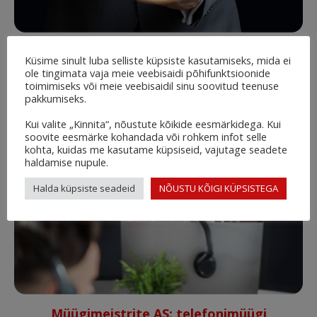
Stabimer Õigusbüroo: õigusabi peab
Küsime sinult luba selliste küpsiste kasutamiseks, mida ei
jõudma iga inimeseni, kes seda vajab
ole tingimata vaja meie veebisaidi põhifunktsioonide
toimimiseks või meie veebisaidil sinu soovitud teenuse
9. okt. 2025
pakkumiseks.
Kui valite „Kinnita“, nõustute kõikide eesmärkidega. Kui
soovite eesmärke kohandada või rohkem infot selle
kohta, kuidas me kasutame küpsiseid, vajutage seadete
haldamise nupule.
Halda küpsiste seadeid
NÕUSTU KÕIGI KÜPSISTEGA
Müügimeistrite AS: telefonimüügi