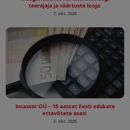
teerajaja ja väärtuste looja
7. okt. 2025
Incassor OÜ – 15 aastat Eesti edukate
ettevõtete seas!
3. okt. 2025