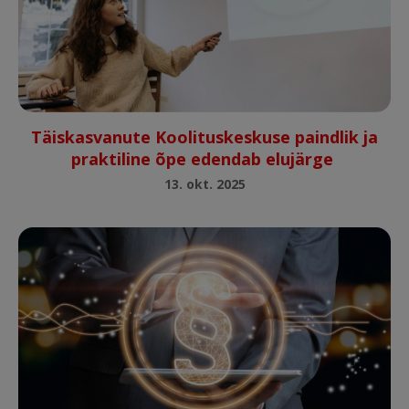
Täiskasvanute Koolituskeskuse paindlik ja
praktiline õpe edendab elujärge
13. okt. 2025