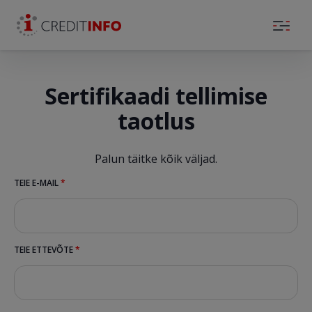
Skip to the content
Sertifikaadi tellimise
taotlus
Palun täitke kõik väljad.
TEIE E-MAIL
*
TEIE ETTEVÕTE
*