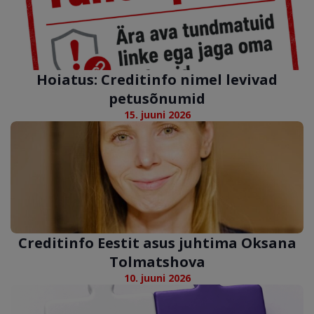
Hoiatus: Creditinfo nimel levivad
petusõnumid
15. juuni 2026
Creditinfo Eestit asus juhtima Oksana
Tolmatshova
10. juuni 2026