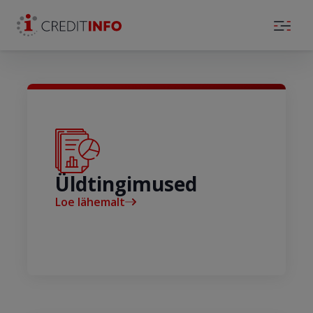
Skip to the content
Üldtingimused
Loe lähemalt