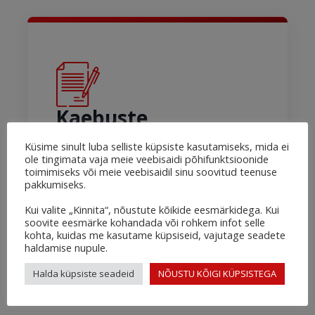
Kaebuste
menetlemise kord
Küsime sinult luba selliste küpsiste kasutamiseks, mida ei
Loe lähemalt
ole tingimata vaja meie veebisaidi põhifunktsioonide
toimimiseks või meie veebisaidil sinu soovitud teenuse
pakkumiseks.
Kui valite „Kinnita“, nõustute kõikide eesmärkidega. Kui
soovite eesmärke kohandada või rohkem infot selle
kohta, kuidas me kasutame küpsiseid, vajutage seadete
haldamise nupule.
Halda küpsiste seadeid
NÕUSTU KÕIGI KÜPSISTEGA