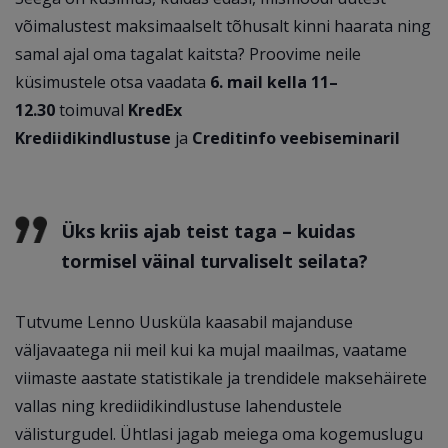
võimalustest maksimaalselt tõhusalt kinni haarata ning
samal ajal oma tagalat kaitsta? Proovime neile
küsimustele otsa vaadata
6. mail kella 11–
12.30
toimuval
KredEx
Krediidikindlustuse
ja
Creditinfo veebiseminaril
Üks kriis ajab teist taga – kuidas
tormisel väinal turvaliselt seilata?
Tutvume Lenno Uusküla kaasabil majanduse
väljavaatega nii meil kui ka mujal maailmas, vaatame
viimaste aastate statistikale ja trendidele maksehäirete
vallas ning krediidikindlustuse lahendustele
välisturgudel. Ühtlasi jagab meiega oma kogemuslugu