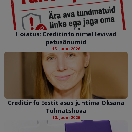
Hoiatus: Creditinfo nimel levivad
petusõnumid
15. juuni 2026
Creditinfo Eestit asus juhtima Oksana
Tolmatshova
10. juuni 2026