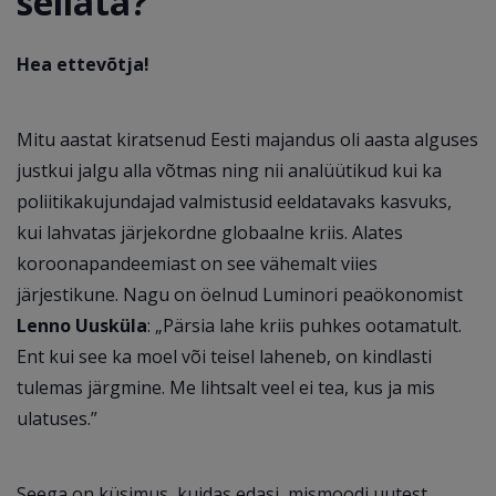
seilata?
Hea ettevõtja!
Mitu aastat kiratsenud Eesti majandus oli aasta alguses
justkui jalgu alla võtmas ning nii analüütikud kui ka
poliitikakujundajad valmistusid eeldatavaks kasvuks,
kui lahvatas järjekordne globaalne kriis. Alates
koroonapandeemiast on see vähemalt viies
järjestikune. Nagu on öelnud Luminori peaökonomist
Lenno Uusküla
: „Pärsia lahe kriis puhkes ootamatult.
Ent kui see ka moel või teisel laheneb, on kindlasti
tulemas järgmine. Me lihtsalt veel ei tea, kus ja mis
ulatuses.”
Seega on küsimus, kuidas edasi, mismoodi uutest