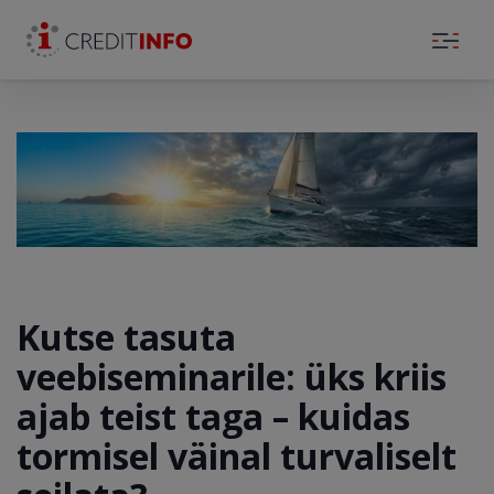
Skip to the content
Kutse tasuta
veebiseminarile: üks kriis
ajab teist taga – kuidas
tormisel väinal turvaliselt