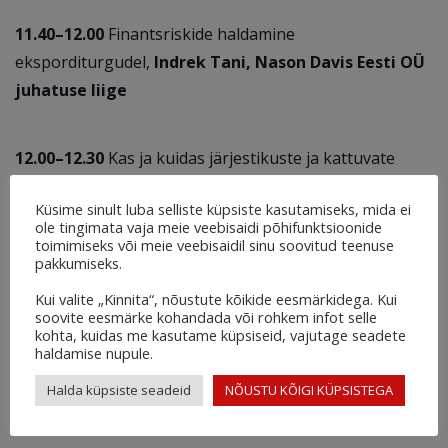
11.40–12.00
Finantsriskide haldamine
eksporditurgudel,
Indrek Tani, Nason Davis Eesti OÜ
juhatuse liige
12.00–12.30
Kas ja kuidas järjestikuste ja kattuvate
kriiside ajastul üldse sihti seada ja kasvu suunas
Küsime sinult luba selliste küpsiste kasutamiseks, mida ei
vaadata?
Lenno Uusküla, Luminori peaökonomist
ole tingimata vaja meie veebisaidi põhifunktsioonide
toimimiseks või meie veebisaidil sinu soovitud teenuse
pakkumiseks.
Partnerluses maakondlike arenduskeskustega
Kui valite „Kinnita“, nõustute kõikide eesmärkidega. Kui
korraldatav veebiseminar on osalejatele tasuta, aga
soovite eesmärke kohandada või rohkem infot selle
kohta, kuidas me kasutame küpsiseid, vajutage seadete
vajalik on eelnev registreerimine.
haldamise nupule.
Halda küpsiste seadeid
NÕUSTU KÕIGI KÜPSISTEGA
REGISTREERI SIIN!