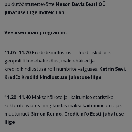
puidutööstusettevõtte
Nason Davis Eesti OÜ
juhatuse liige Indrek Tani
.
Veebiseminari programm:
11.05–11.20
Krediidikindlustus – Uued riskid äris:
geopoliitiline ebakindlus, maksehäired ja
krediidikindlustuse roll numbrite valguses.
Katrin Savi,
KredEx Krediidikindlustuse juhatuse liige
11.20–11.40
Maksehäirete ja -käitumise statistika
sektorite vaates ning kuidas maksekäitumine on ajas
muutunud?
Simon Renno, Creditinfo Eesti juhatuse
liige