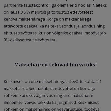
partnerite taustakontrolliga olema eriti hoolas. Näiteks
on lausa 3.5 % majutus ja toitlustus ettevõtetest
kehtiva maksehäirega. Kõrge on maksehäirega
ettevõtete osakaal ka näiteks veondus ja laondus ning
ehitusettevõtetes, kus on võlgnike osakaal moodustab
3% aktiivsetest ettevõtetest.
Maksehäired tekivad harva üksi
Keskmiselt on ühe maksehäirega ettevõtte kohta 2.1
maksehäiret. See näitab, et ettevõttel on korraga
rohkem kui üks võlgnevus ning ühe maksehäire
ilmnemisel võivad tekkida ka järgmised. Keskmisest
rohkem on maksehäireid on veevarustuse, töötleva