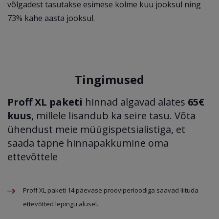
võlgadest tasutakse esimese kolme kuu jooksul ning
73% kahe aasta jooksul.
Tingimused
Proff XL paketi
hinnad algavad alates
65€
kuus
, millele lisandub ka seire tasu. Võta
ühendust meie müügispetsialistiga, et
saada täpne hinnapakkumine oma
ettevõttele
Proff XL paketi 14 päevase prooviperioodiga saavad liituda
ettevõtted lepingu alusel.