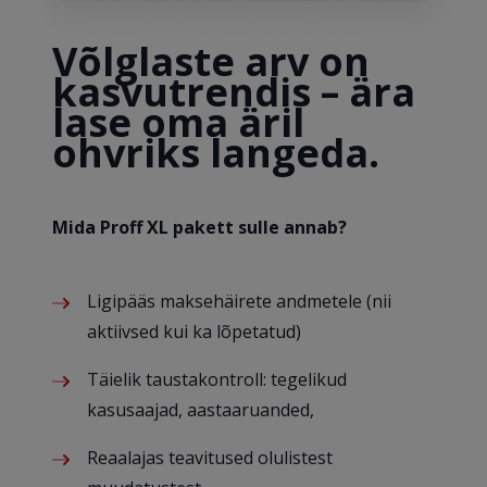
Võlglaste arv on
kasvutrendis – ära
lase oma äril
ohvriks langeda.
Mida Proff XL pakett sulle annab?
Ligipääs maksehäirete andmetele (nii
aktiivsed kui ka lõpetatud)
Täielik taustakontroll: tegelikud
kasusaajad, aastaaruanded,
Reaalajas teavitused olulistest