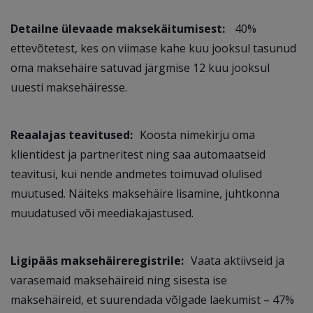
Detailne ülevaade maksekäitumisest:
40%
ettevõtetest, kes on viimase kahe kuu jooksul tasunud
oma maksehäire satuvad järgmise 12 kuu jooksul
uuesti maksehäiresse.
Reaalajas teavitused:
Koosta nimekirju oma
klientidest ja partneritest ning saa automaatseid
teavitusi, kui nende andmetes toimuvad olulised
muutused. Näiteks maksehäire lisamine, juhtkonna
muudatused või meediakajastused.
Ligipääs maksehäireregistrile:
Vaata aktiivseid ja
varasemaid maksehäireid ning sisesta ise
maksehäireid, et suurendada võlgade laekumist – 47%