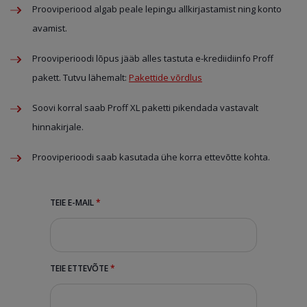
Prooviperiood algab peale lepingu allkirjastamist ning konto
avamist.
Prooviperioodi lõpus jääb alles tastuta e-krediidiinfo Proff
pakett. Tutvu lähemalt:
Pakettide võrdlus
Soovi korral saab Proff XL paketti pikendada vastavalt
hinnakirjale.
Prooviperioodi saab kasutada ühe korra ettevõtte kohta.
TEIE E-MAIL
*
TEIE ETTEVÕTE
*