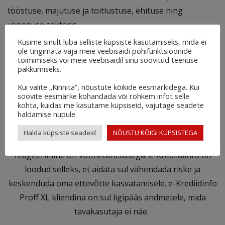
tööstuse, majutuse ja toitlustuse, ehituse ning
veonduse sektoris.
Küsime sinult luba selliste küpsiste kasutamiseks, mida ei
ole tingimata vaja meie veebisaidi põhifunktsioonide
toimimiseks või meie veebisaidil sinu soovitud teenuse
pakkumiseks.
Vähenda riske ja tee teadlikke
Kui valite „Kinnita“, nõustute kõikide eesmärkidega. Kui
soovite eesmärke kohandada või rohkem infot selle
otsuseid e-Krediidiinfoga
kohta, kuidas me kasutame küpsiseid, vajutage seadete
haldamise nupule.
Äri ajamine võib olla keeruline, eriti tänases
Halda küpsiste seadeid
NÕUSTU KÕIGI KÜPSISTEGA
majandusolukorras, kus paindlikkus ja kiire
reageerimine on võtmetähtsusega. e-Krediidiinfo on
loodud selleks, et aidata sul vähendada riske ja
keskenduda oma ettevõtte kasvatamisele. e-Krediidinfo
Proff XL kliendina on sul ligipääs andmetele, mida
tavakasutaja ei näe.