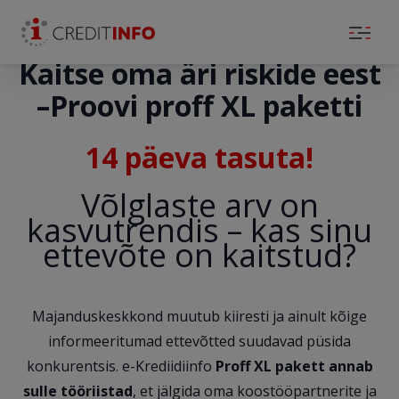
Skip to the content
Kaitse oma äri riskide eest
–
Proovi proff XL paketti
14 päeva tasuta!
Võlglaste arv on
kasvutrendis – kas sinu
ettevõte on kaitstud?
Majanduskeskkond muutub kiiresti ja ainult kõige
informeeritumad ettevõtted suudavad püsida
konkurentsis. e-Krediidiinfo
Proff XL pakett annab
sulle tööriistad
, et jälgida oma koostööpartnerite ja