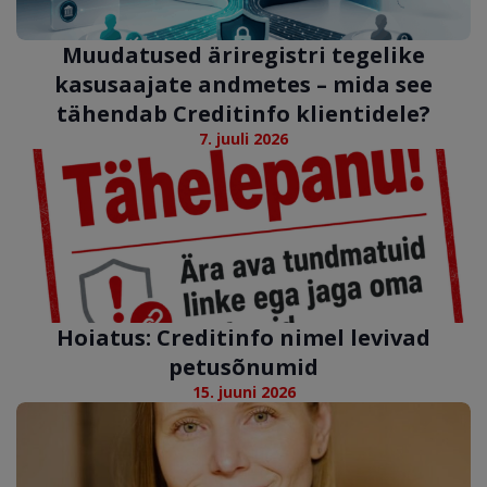
Muudatused äriregistri tegelike
kasusaajate andmetes – mida see
tähendab Creditinfo klientidele?
7. juuli 2026
Hoiatus: Creditinfo nimel levivad
petusõnumid
15. juuni 2026