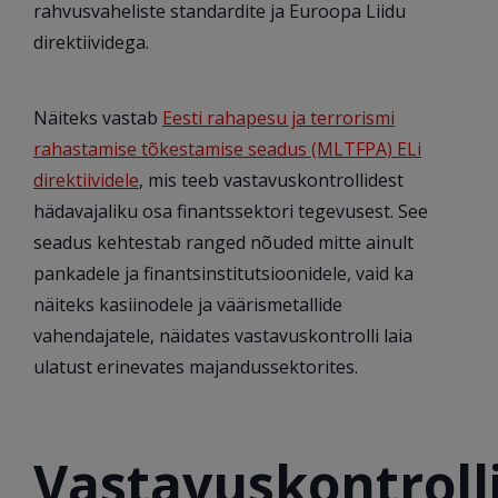
rahvusvaheliste standardite ja Euroopa Liidu
direktiividega.
Näiteks vastab
Eesti rahapesu ja terrorismi
rahastamise tõkestamise seadus (MLTFPA) ELi
direktiividele
, mis teeb vastavuskontrollidest
hädavajaliku osa finantssektori tegevusest. See
seadus kehtestab ranged nõuded mitte ainult
pankadele ja finantsinstitutsioonidele, vaid ka
näiteks kasiinodele ja väärismetallide
vahendajatele, näidates vastavuskontrolli laia
ulatust erinevates majandussektorites.
Vastavuskontroll