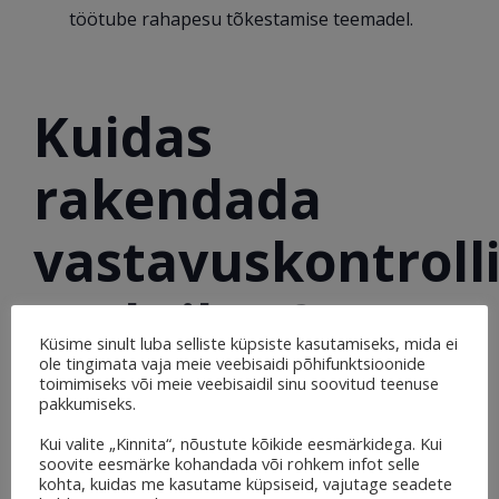
töötube rahapesu tõkestamise teemadel.
Kuidas
rakendada
vastavuskontroll
praktikas?
Küsime sinult luba selliste küpsiste kasutamiseks, mida ei
ole tingimata vaja meie veebisaidi põhifunktsioonide
toimimiseks või meie veebisaidil sinu soovitud teenuse
pakkumiseks.
Ettevõtte vastavuskontrolli süsteemi
Kui valite „Kinnita“, nõustute kõikide eesmärkidega. Kui
rakendamiseks tuleks järgida järgmisi samme:
soovite eesmärke kohandada või rohkem infot selle
kohta, kuidas me kasutame küpsiseid, vajutage seadete