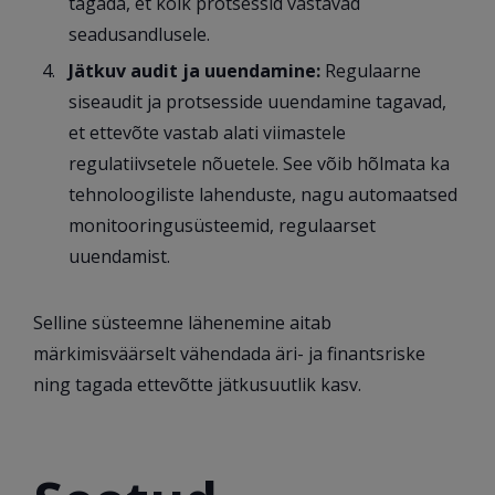
tagada, et kõik protsessid vastavad
seadusandlusele.
Jätkuv audit ja uuendamine:
Regulaarne
siseaudit ja protsesside uuendamine tagavad,
et ettevõte vastab alati viimastele
regulatiivsetele nõuetele. See võib hõlmata ka
tehnoloogiliste lahenduste, nagu automaatsed
monitooringusüsteemid, regulaarset
uuendamist.
Selline süsteemne lähenemine aitab
märkimisväärselt vähendada äri- ja finantsriske
ning tagada ettevõtte jätkusuutlik kasv.