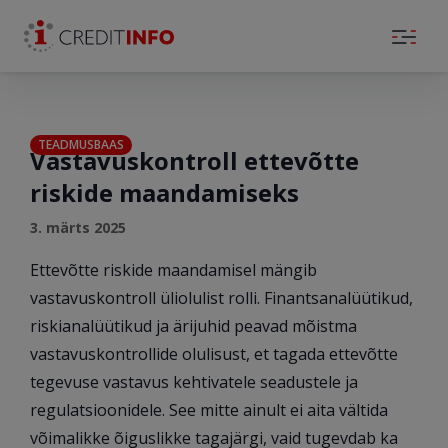
Skip to the content
TEADMUSBAAS
Vastavuskontroll ettevõtte
riskide maandamiseks
3. märts 2025
Ettevõtte riskide maandamisel mängib
vastavuskontroll üliolulist rolli. Finantsanalüütikud,
riskianalüütikud ja ärijuhid peavad mõistma
vastavuskontrollide olulisust, et tagada ettevõtte
tegevuse vastavus kehtivatele seadustele ja
regulatsioonidele. See mitte ainult ei aita vältida
võimalikke õiguslikke tagajärgi, vaid tugevdab ka