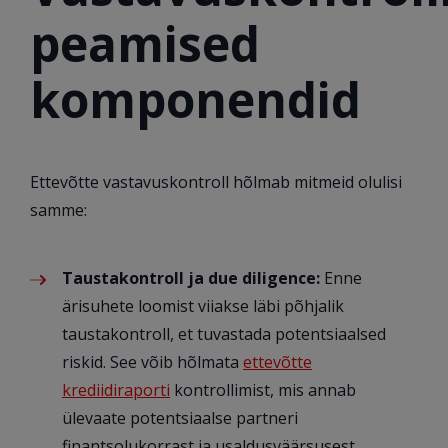
peamised
komponendid
Ettevõtte vastavuskontroll hõlmab mitmeid olulisi
samme:
Taustakontroll ja due diligence:
Enne
ärisuhete loomist viiakse läbi põhjalik
taustakontroll, et tuvastada potentsiaalsed
riskid. See võib hõlmata
ettevõtte
krediidiraporti
kontrollimist, mis annab
ülevaate potentsiaalse partneri
finantsolukorrast ja usaldusväärsusest.