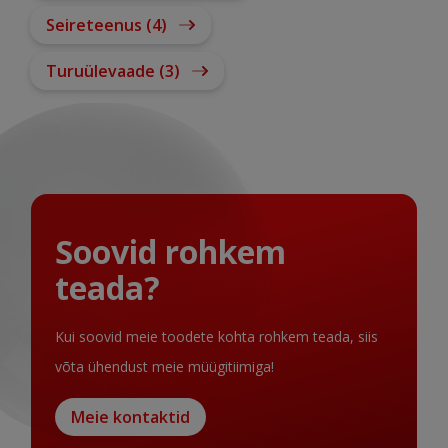
Seireteenus (4)
Turuülevaade (3)
Soovid rohkem
teada?
Kui soovid meie toodete kohta rohkem teada, siis
võta ühendust meie müügitiimiga!
Meie kontaktid