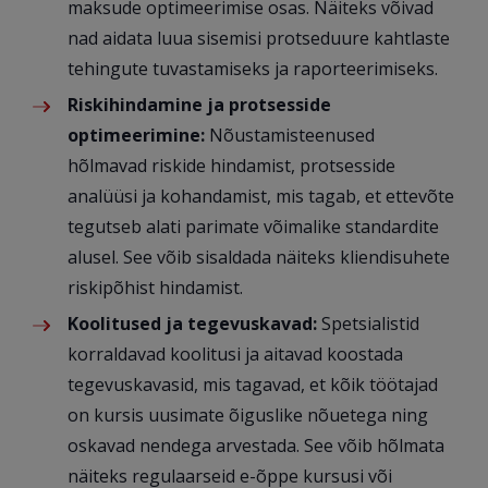
maksude optimeerimise osas. Näiteks võivad
nad aidata luua sisemisi protseduure kahtlaste
tehingute tuvastamiseks ja raporteerimiseks.
Riskihindamine ja protsesside
optimeerimine:
Nõustamisteenused
hõlmavad riskide hindamist, protsesside
analüüsi ja kohandamist, mis tagab, et ettevõte
tegutseb alati parimate võimalike standardite
alusel. See võib sisaldada näiteks kliendisuhete
riskipõhist hindamist.
Koolitused ja tegevuskavad:
Spetsialistid
korraldavad koolitusi ja aitavad koostada
tegevuskavasid, mis tagavad, et kõik töötajad
on kursis uusimate õiguslike nõuetega ning
oskavad nendega arvestada. See võib hõlmata
näiteks regulaarseid e-õppe kursusi või