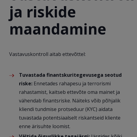
ja riskide
maandamine
Vastavuskontroll aitab ettevõttel:
Tuvastada finantskuritegevusega seotud
riske:
Ennetades rahapesu ja terrorismi
rahastamist, kaitseb ettevõte oma mainet ja
vähendab finantsriske. Näiteks võib põhjalik
kliendi tundmise protseduur (KYC) aidata
tuvastada potentsiaalselt riskantseid kliente
enne ärisuhte loomist.
Vältida õiguslikke tagajärgi:
Järgides kõiki