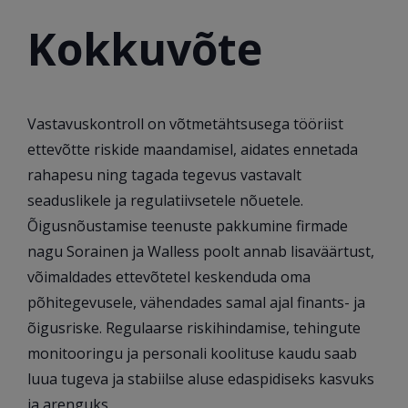
Kokkuvõte
Vastavuskontroll on võtmetähtsusega tööriist
ettevõtte riskide maandamisel, aidates ennetada
rahapesu ning tagada tegevus vastavalt
seaduslikele ja regulatiivsetele nõuetele.
Õigusnõustamise teenuste pakkumine firmade
nagu Sorainen ja Walless poolt annab lisaväärtust,
võimaldades ettevõtetel keskenduda oma
põhitegevusele, vähendades samal ajal finants- ja
õigusriske. Regulaarse riskihindamise, tehingute
monitooringu ja personali koolituse kaudu saab
luua tugeva ja stabiilse aluse edaspidiseks kasvuks
ja arenguks.