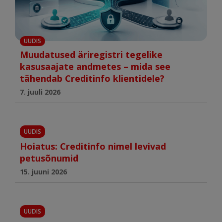
UUDIS
Muudatused äriregistri tegelike
kasusaajate andmetes – mida see
tähendab Creditinfo klientidele?
7. juuli 2026
UUDIS
Hoiatus: Creditinfo nimel levivad
petusõnumid
15. juuni 2026
UUDIS