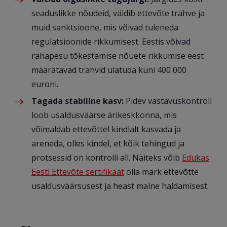
seaduslikke nõudeid, väldib ettevõte trahve ja
muid sanktsioone, mis võivad tuleneda
regulatsioonide rikkumisest. Eestis võivad
rahapesu tõkestamise nõuete rikkumise eest
määratavad trahvid ulatuda kuni 400 000
euroni.
Tagada stabiilne kasv:
Pidev vastavuskontroll
loob usaldusväärse ärikeskkonna, mis
võimaldab ettevõttel kindlalt kasvada ja
areneda, olles kindel, et kõik tehingud ja
protsessid on kontrolli all. Näiteks võib
Edukas
Eesti Ettevõte sertifikaat
olla märk ettevõtte
usaldusväärsusest ja heast maine haldamisest.