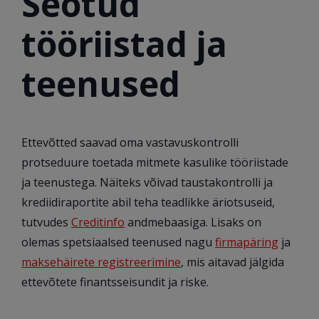
Seotud
tööriistad ja
teenused
Ettevõtted saavad oma vastavuskontrolli
protseduure toetada mitmete kasulike tööriistade
ja teenustega. Näiteks võivad taustakontrolli ja
krediidiraportite abil teha teadlikke äriotsuseid,
tutvudes
Creditinfo
andmebaasiga. Lisaks on
olemas spetsiaalsed teenused nagu
firmapäring
ja
maksehäirete registreerimine
, mis aitavad jälgida
ettevõtete finantsseisundit ja riske.