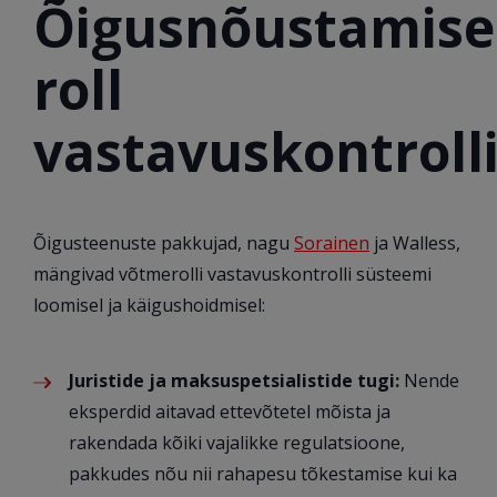
Õigusnõustamise
roll
vastavuskontroll
Õigusteenuste pakkujad, nagu
Sorainen
ja Walless,
mängivad võtmerolli vastavuskontrolli süsteemi
loomisel ja käigushoidmisel:
Juristide ja maksuspetsialistide tugi:
Nende
eksperdid aitavad ettevõtetel mõista ja
rakendada kõiki vajalikke regulatsioone,
pakkudes nõu nii rahapesu tõkestamise kui ka