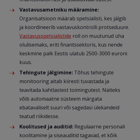
Vastavusametniku määramine:
Organisatsioon määrab spetsialisti, kes jälgib
ja koordineerib vastavuskontrolli protseduure.
Vastavusspetsialistide
roll on muutunud üha
olulisemaks, eriti finantssektoris, kus nende
keskmine palk Eestis ulatub 2500-3000 euroni
kuus.
Tehingute jälgimine:
Tõhus tehingute
monitooring aitab kiiresti tuvastada ja
teavitada kahtlastest toimingutest. Näiteks
võib automaatne süsteem märgata
ebatavaliselt suuri või sagedasi ülekandeid
teatud riikidesse.
Koolitused ja auditid:
Regulaarne personali
koolitamine ja siseauditid tagavad, et kõik