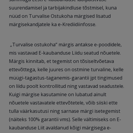
suurendamisel ja tarbijakindluse tõstmisel, kuna
nüüd on Turvalise Ostukoha märgised lisatud
märgisekandjatele ka e-Krediidiinfosse.
„Turvalise ostukoha“ märgis antakse e-poodidele,
mis vastavad E-kaubanduse Liidu seatud nõuetele.
Märgis kinnitab, et tegemist on tõsiseltvõetava
ettevõttega, kelle juures on ostmine turvaline, kelle
müügi-tagastus-taganemis-garantii jpt tingimused
on liidu poolt kontrollitud ning vastavad seadustele.
Kuigi märgise kasutamine on lubatud ainult
nõuetele vastavatele ettevõtetele, võib siiski ette
tulla väärkasutusi ning sarnase märgi isetegemist
(näiteks 100% garantii vms). Selle vältimiseks on E-
kaubanduse Liit avaldanud kõigi märgisega e-