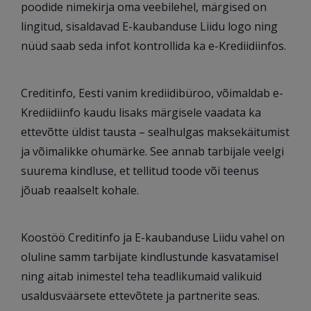
poodide nimekirja oma veebilehel, märgised on
lingitud, sisaldavad E-kaubanduse Liidu logo ning
nüüd saab seda infot kontrollida ka e-Krediidiinfos.
Creditinfo, Eesti vanim krediidibüroo, võimaldab e-
Krediidiinfo kaudu lisaks märgisele vaadata ka
ettevõtte üldist tausta – sealhulgas maksekäitumist
ja võimalikke ohumärke. See annab tarbijale veelgi
suurema kindluse, et tellitud toode või teenus
jõuab reaalselt kohale.
Koostöö Creditinfo ja E-kaubanduse Liidu vahel on
oluline samm tarbijate kindlustunde kasvatamisel
ning aitab inimestel teha teadlikumaid valikuid
usaldusväärsete ettevõtete ja partnerite seas.