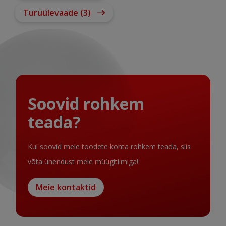
Turuülevaade (3)
Soovid rohkem
teada?
Kui soovid meie toodete kohta rohkem teada, siis
võta ühendust meie müügitiimiga!
Meie kontaktid