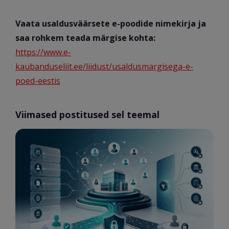
Vaata usaldusväärsete e-poodide nimekirja ja
saa rohkem teada märgise kohta:
https://www.e-
kaubanduseliit.ee/liidust/usaldusmargisega-e-
poed-eestis
Viimased postitused sel teemal