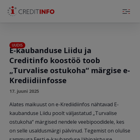
Skip to the content
UUDIS
E-kaubanduse Liidu ja
Creditinfo koostöö toob
„Turvalise ostukoha“ märgise e-
Krediidiinfosse
17. juuni 2025
Alates maikuust on e-Krediidiinfos nähtavad E-
kaubanduse Liidu poolt väljastatud „Turvalise
ostukoha“ märgised nendele veebipoodidele, kes
on selle usaldusmärgi pälvinud. Tegemist on olulise
sammuga Eesti e-kaubanduse läbipaistvuse