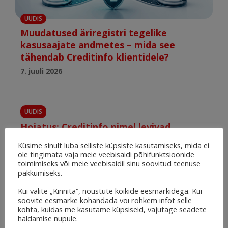
UUDIS
Muudatused äriregistri tegelike
kasusaajate andmetes – mida see
tähendab Creditinfo klientidele?
7. juuli 2026
UUDIS
Hoiatus: Creditinfo nimel levivad
petusõnumid
Küsime sinult luba selliste küpsiste kasutamiseks, mida ei
15. juuni 2026
ole tingimata vaja meie veebisaidi põhifunktsioonide
toimimiseks või meie veebisaidil sinu soovitud teenuse
pakkumiseks.
Kui valite „Kinnita“, nõustute kõikide eesmärkidega. Kui
UUDIS
soovite eesmärke kohandada või rohkem infot selle
Creditinfo Eestit asus juhtima Oksana
kohta, kuidas me kasutame küpsiseid, vajutage seadete
haldamise nupule.
Tolmatshova