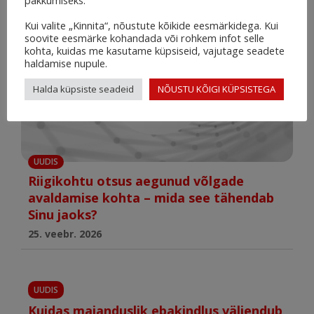
pakkumiseks.
Kui valite „Kinnita“, nõustute kõikide eesmärkidega. Kui
soovite eesmärke kohandada või rohkem infot selle
kohta, kuidas me kasutame küpsiseid, vajutage seadete
haldamise nupule.
Halda küpsiste seadeid
NÕUSTU KÕIGI KÜPSISTEGA
UUDIS
Riigikohtu otsus aegunud võlgade
avaldamise kohta – mida see tähendab
Sinu jaoks?
25. veebr. 2026
UUDIS
Kuidas majanduslik ebakindlus väljendub