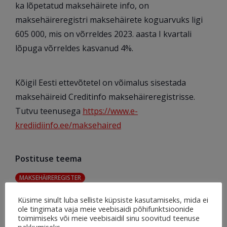
ka lõpetatud maksehäirete info, on
maksehäireregistri maksehäirete koguarvuks ligi
605 000, mis on võrreldes 2023. aasta I kvartali
lõpuga võrreldes kasvanud 4%.
Kõigil Eesti ettevõtetel on võimalus sisestada
maksehäireid Creditinfo maksehäireregistrisse.
Tutvu teenusega
https://www.e-
krediidiinfo.ee/maksehaired
Postituse teema
MAKSEHÄIREREGISTER
Küsime sinult luba selliste küpsiste kasutamiseks, mida ei
ole tingimata vaja meie veebisaidi põhifunktsioonide
Viimased postitused sel teemal
toimimiseks või meie veebisaidil sinu soovitud teenuse