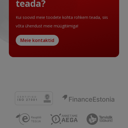
teada?
Kui soovid meie toodete kohta rohkem teada, siis
võta ühendust meie müügitiimiga!
Meie kontaktid