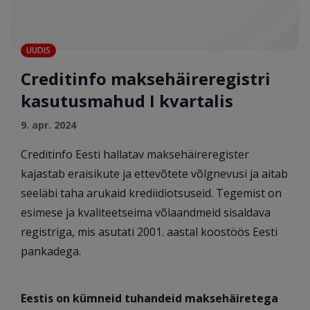
UUDIS
Creditinfo maksehäireregistri
kasutusmahud I kvartalis
9. apr. 2024
Creditinfo Eesti hallatav maksehäireregister
kajastab eraisikute ja ettevõtete võlgnevusi ja aitab
seeläbi taha arukaid krediidiotsuseid. Tegemist on
esimese ja kvaliteetseima võlaandmeid sisaldava
registriga, mis asutati 2001. aastal koostöös Eesti
pankadega.
Eestis on kümneid tuhandeid maksehäiretega