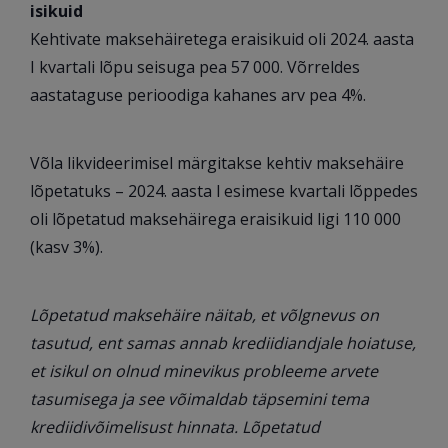
isikuid
Kehtivate maksehäiretega eraisikuid oli 2024. aasta
I kvartali lõpu seisuga pea 57 000. Võrreldes
aastataguse perioodiga kahanes arv pea 4%.
Võla likvideerimisel märgitakse kehtiv maksehäire
lõpetatuks – 2024. aasta l esimese kvartali lõppedes
oli lõpetatud maksehäirega eraisikuid ligi 110 000
(kasv 3%).
Lõpetatud maksehäire näitab, et võlgnevus on
tasutud, ent samas annab krediidiandjale hoiatuse,
et isikul on olnud minevikus probleeme arvete
tasumisega ja see võimaldab täpsemini tema
krediidivõimelisust hinnata. Lõpetatud