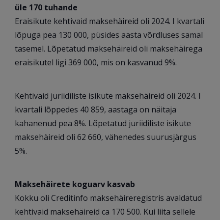
üle 170 tuhande
Eraisikute kehtivaid maksehäireid oli 2024. I kvartali
lõpuga pea 130 000, püsides aasta võrdluses samal
tasemel. Lõpetatud maksehäireid oli maksehäirega
eraisikutel ligi 369 000, mis on kasvanud 9%.
Kehtivaid juriidiliste isikute maksehäireid oli 2024. I
kvartali lõppedes 40 859, aastaga on näitaja
kahanenud pea 8%. Lõpetatud juriidiliste isikute
maksehäireid oli 62 660, vähenedes suurusjärgus
5%.
Maksehäirete koguarv kasvab
Kokku oli Creditinfo maksehäireregistris avaldatud
kehtivaid maksehäireid ca 170 500. Kui liita sellele