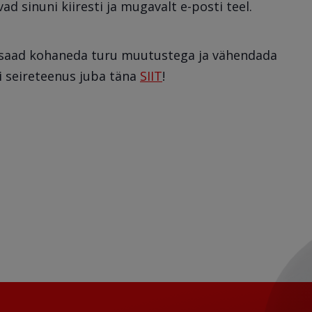
ad sinuni kiiresti ja mugavalt e-posti teel.
i saad kohaneda turu muutustega ja vähendada
li seireteenus juba täna
SIIT
!