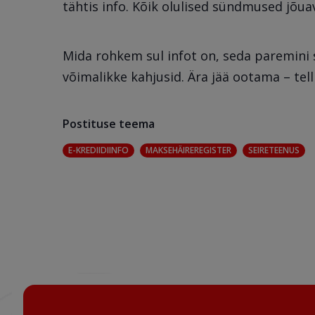
tähtis info. Kõik olulised sündmused jõuav
Mida rohkem sul infot on, seda paremin
võimalikke kahjusid. Ära jää ootama – tel
Postituse teema
E-KREDIIDIINFO
MAKSEHÄIREREGISTER
SEIRETEENUS