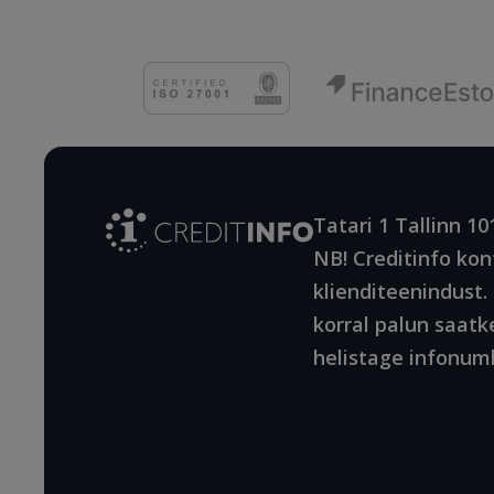
Tatari 1 Tallinn 10
NB! Creditinfo kont
klienditeenindust
korral palun saatke
helistage infonumb