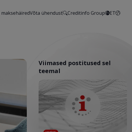
 maksehäired
Võta ühendust
Creditinfo Group
ET
Viimased postitused sel
teemal