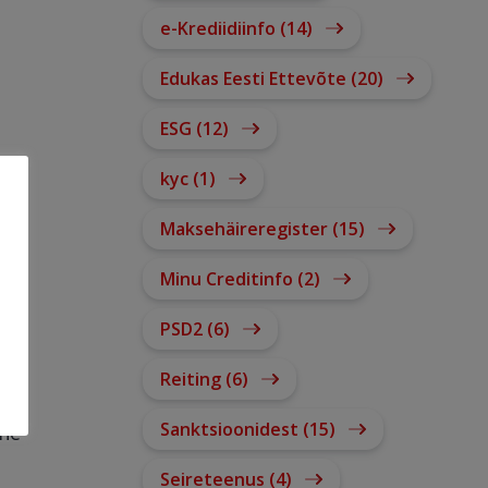
e-Krediidiinfo (14)
Edukas Eesti Ettevõte (20)
ESG (12)
kyc (1)
Maksehäireregister (15)
Minu Creditinfo (2)
PSD2 (6)
Reiting (6)
ie
Sanktsioonidest (15)
ohe
Seireteenus (4)