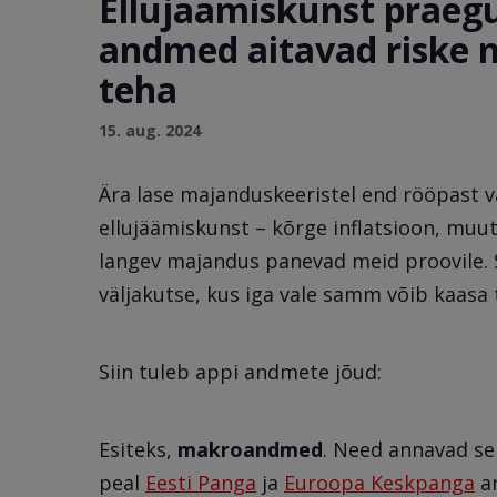
Ellujäämiskunst praeg
andmed aitavad riske m
teha
15. aug. 2024
Ära lase majanduskeeristel end rööpast v
ellujäämiskunst – kõrge inflatsioon, muut
langev majandus panevad meid proovile. 
väljakutse, kus iga vale samm võib kaasa 
Siin tuleb appi andmete jõud:
Esiteks,
makroandmed
. Need annavad se
peal
Eesti Panga
ja
Euroopa Keskpanga
ar