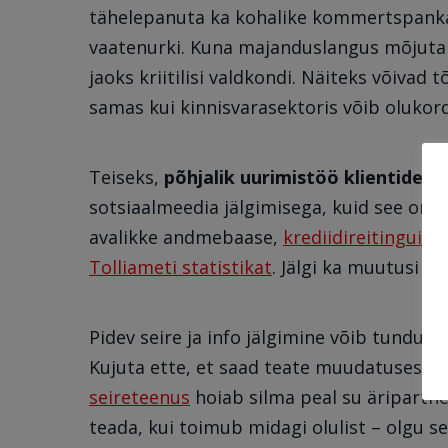
tähelepanuta ka kohalike kommertspanka
vaatenurki. Kuna majanduslangus mõjutab s
jaoks kriitilisi valdkondi. Näiteks võivad
samas kui kinnisvarasektoris võib oluko
Teiseks,
põhjalik uurimistöö klientide j
sotsiaalmeedia jälgimisega, kuid see on 
avalikke andmebaase,
krediidireitinguid
j
Tolliameti statistikat
. Jälgi ka muutusi e
Pidev seire ja info jälgimine võib tunduda
Kujuta ette, et saad teate muudatusest ot
seireteenus
hoiab silma peal su äripartner
teada, kui toimub midagi olulist – olgu 