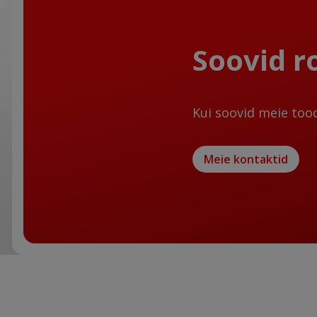
Soovid 
Kui soovid meie too
Meie kontaktid