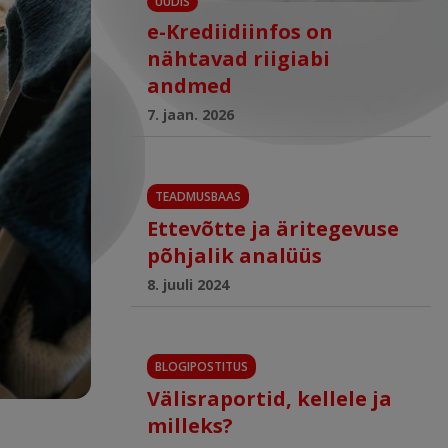
UUDIS
e-Krediidiinfos on
nähtavad riigiabi
andmed
7. jaan. 2026
TEADMUSBAAS
Ettevõtte ja äritegevuse
põhjalik analüüs
8. juuli 2024
BLOGIPOSTITUS
Välisraportid, kellele ja
milleks?