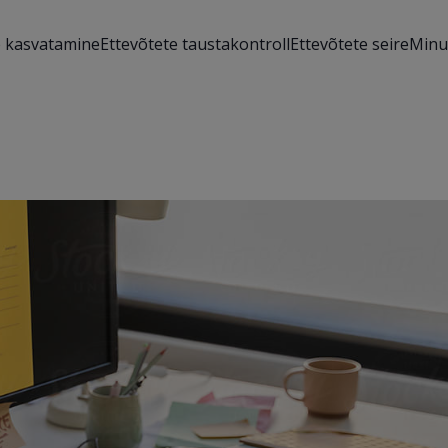
e kasvatamine
Ettevõtete taustakontroll
Ettevõtete seire
Minu