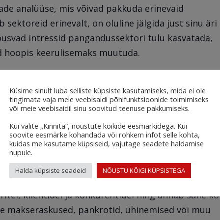
de analüüse, mis võivad pakkuda erinevaid
ektoreid erinevalt, on oluline jälgida just sinu äri
 tõusvad intressid pangandussektori tulu kasvatada,
rd hoopis keerulisemaks muutuda.
a partnerite kohta
. Alusta googeldamise ja
Küsime sinult luba selliste küpsiste kasutamiseks, mida ei ole
tingimata vaja meie veebisaidi põhifunktsioonide toimimiseks
vaid algus – tõsisemate otsuste tegemiseks kasuta
või meie veebisaidil sinu soovitud teenuse pakkumiseks.
a kontrolli
Maksehäireregistrit
ning
Maksu- ja
Kui valite „Kinnita“, nõustute kõikide eesmärkidega. Kui
ttevõtete juhtkonnas ja omanikeringis.
soovite eesmärke kohandada või rohkem infot selle kohta,
kuidas me kasutame küpsiseid, vajutage seadete haldamise
nupule.
 tüütu käsitööna, aga selle saab sinu eest ära teha!
Halda küpsiste seadeid
NÕUSTU KÕIGI KÜPSISTEGA
se postkasti, ilma et peaksid ise midagi otsima! Me
itel, klientidel ja konkurentidel ning annab sulle k
see makseraskused, pankrotid, ühinemised või muu