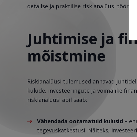
detailse ja praktilise riskianalüüsi tööriist
Juhtimise ja f
mõistmine
Riskianalüüsi tulemused annavad juhtidele
kulude, investeeringute ja võimalike fina
riskianalüüsi abil saab:
Vähendada ootamatuid kulusid
– enn
tegevuskatkestusi. Näiteks, investee