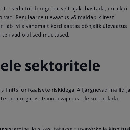
 – seda tuleb regulaarselt ajakohastada, eriti kui
vad. Regulaarne ülevaatus võimaldab kiiresti
on läbi viia vähemalt kord aastas põhjalik ülevaatus
i tekivad olulised muutused.
ele sektoritele
silmitsi unikaalsete riskidega. Alljärgnevad mallid j
ate oma organisatsiooni vajadustele kohandada:
uvastamine, kus kasutatakse turvavõrke ja kinnitusi