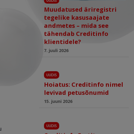
UUDIS
Muudatused äriregistri
tegelike kasusaajate
andmetes – mida see
tähendab Creditinfo
klientidele?
7. juuli 2026
UUDIS
Hoiatus: Creditinfo nimel
levivad petusõnumid
15. juuni 2026
UUDIS
u