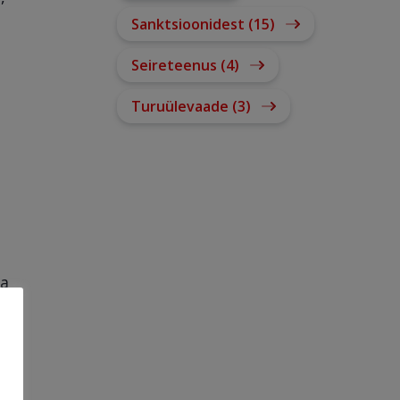
Sanktsioonidest (15)
Seireteenus (4)
Turuülevaade (3)
ja