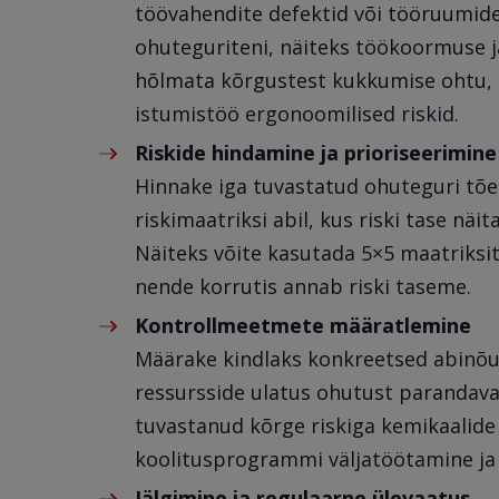
töövahendite defektid või tööruumid
ohuteguriteni, näiteks töökoormuse ja
hõlmata kõrgustest kukkumise ohtu, sa
istumistöö ergonoomilised riskid.
Riskide hindamine ja prioriseerimine
Hinnake iga tuvastatud ohuteguri tõ
riskimaatriksi abil, kus riski tase näi
Näiteks võite kasutada 5×5 maatriksit
nende korrutis annab riski taseme.
Kontrollmeetmete määratlemine
Määrake kindlaks konkreetsed abinõud
ressursside ulatus ohutust parandava 
tuvastanud kõrge riskiga kemikaalide 
koolitusprogrammi väljatöötamine ja 
Jälgimine ja regulaarne ülevaatus