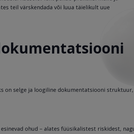
tes teil värskendada või luua täielikult uue
 dokumentatsiooni
ks on selge ja loogiline dokumentatsiooni struktuur,
esinevad ohud – alates füüsikalistest riskidest, nag