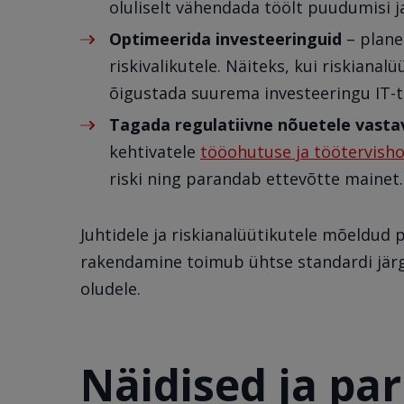
oluliselt vähendada töölt puudumisi ja
Optimeerida investeeringuid
– planee
riskivalikutele. Näiteks, kui riskiana
õigustada suurema investeeringu IT-t
Tagada regulatiivne nõuetele vasta
kehtivatele
tööohutuse ja töötervisho
riski ning parandab ettevõtte mainet.
Juhtidele ja riskianalüütikutele mõeldud p
rakendamine toimub ühtse standardi järg
oludele.
Näidised ja pa