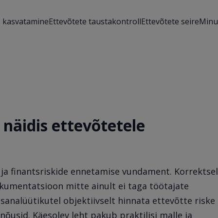
e kasvatamine
Ettevõtete taustakontroll
Ettevõtete seire
Minu
 näidis ettevõtetele
 ja finantsriskide ennetamise vundament. Korrektsel
kumentatsioon mitte ainult ei taga töötajate
ntsanalüütikutel objektiivselt hinnata ettevõtte riske
õusid. Käesolev leht pakub praktilisi malle ja