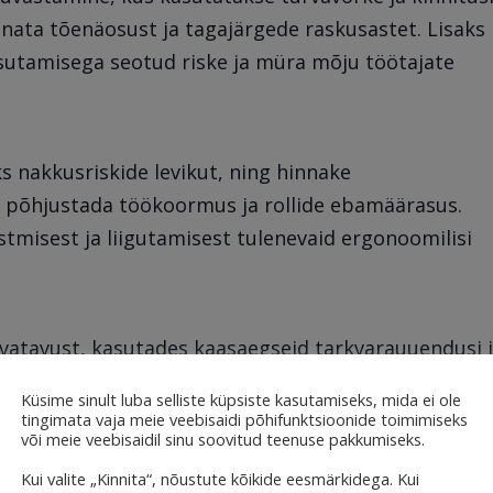
nnata tõenäosust ja tagajärgede raskusastet. Lisaks
sutamisega seotud riske ja müra mõju töötajate
ks nakkusriskide levikut, ning hinnake
d põhjustada töökoormus ja rollide ebamäärasus.
stmisest ja liigutamisest tulenevaid ergonoomilisi
vatavust, kasutades kaasaegseid tarkvarauuendusi 
õimalikke tehnilisi riske. Lisaks analüüsige
Küsime sinult luba selliste küpsiste kasutamiseks, mida ei ole
se vajadust turvalisuse tagamiseks.
tingimata vaja meie veebisaidi põhifunktsioonide toimimiseks
või meie veebisaidil sinu soovitud teenuse pakkumiseks.
Kui valite „Kinnita“, nõustute kõikide eesmärkidega. Kui
ie ettevõtte eripäradele ning võimaldavad luua