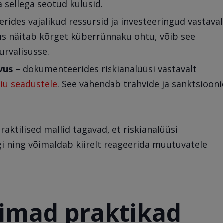
 sellega seotud kulusid.
rides vajalikud ressursid ja investeeringud vastaval
lüüs näitab kõrget küberrünnaku ohtu, võib see
urvalisusse.
vus
– dokumenteerides riskianalüüsi vastavalt
iu seadustele
. See vähendab trahvide ja sanktsioon
raktilised mallid tagavad, et riskianalüüsi
i ning võimaldab kiirelt reageerida muutuvatele
rimad praktikad