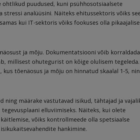
e ohtlikud puudused, kuni psühhosotsiaalsete
 stressi analüüsini. Näiteks ehitussektoris võiks se
mas kui IT-sektoris võiks fookuses olla pikaajalise
enäosust ja mõju. Dokumentatsiooni võib korraldada
tab, millisest ohutegurist on kõige olulisem tegeleda.
, kus tõenäosus ja mõju on hinnatud skaalal 1-5, ni
 ning määrake vastutavad isikud, tähtajad ja vajali
tegevusplaani elluviimiseks. Näiteks, kui olete
käitlemise, võiks kontrollmeede olla spetsiaalse
isikukaitsevahendite hankimine.