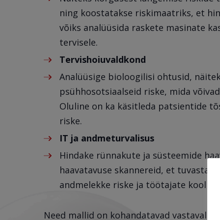
ning koostatakse riskimaatriks, et hi
võiks analüüsida raskete masinate ka
tervisele.
Tervishoiuvaldkond
Analüüsige bioloogilisi ohtusid, näite
psühhosotsiaalseid riske, mida võiva
Oluline on ka käsitleda patsientide tõ
riske.
IT ja andmeturvalisus
Hindake rünnakute ja süsteemide haa
haavatavuse skannereid, et tuvastada v
andmelekke riske ja töötajate koolitu
Need mallid on kohandatavad vastavalt te