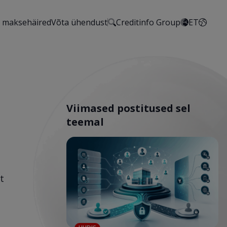
 maksehäired
Võta ühendust
Creditinfo Group
ET
Viimased postitused sel
teemal
t