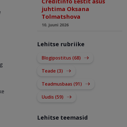
Creditinfo Eestit asus
juhtima Oksana
e
Tolmatshova
10. juuni 2026
Lehitse rubriike
Blogipostitus (68)
ng
Teade (3)
Teadmusbaas (91)
ke
Uudis (59)
Lehitse teemasid