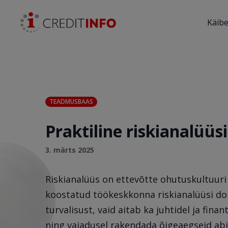
Skip to the content
Käib
TEADMUSBAAS
Praktiline riskianalüüsi
3. märts 2025
Riskianalüüs on ettevõtte ohutuskultuuri
koostatud töökeskkonna riskianalüüsi do
turvalisust, vaid aitab ka juhtidel ja fina
ning vajadusel rakendada õigeaegseid abin