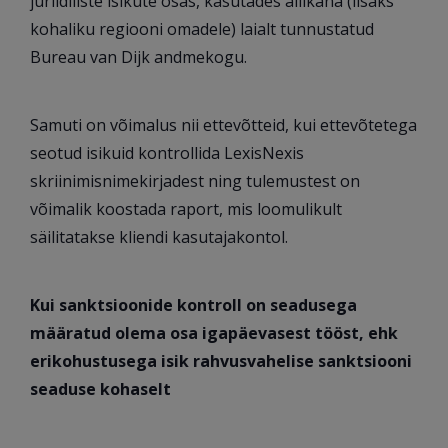
juriidiliste isikute osas, kasutades allikana (lisaks
kohaliku regiooni omadele) laialt tunnustatud
Bureau van Dijk andmekogu.
Samuti on võimalus nii ettevõtteid, kui ettevõtetega
seotud isikuid kontrollida LexisNexis
skriinimisnimekirjadest ning tulemustest on
võimalik koostada raport, mis loomulikult
säilitatakse kliendi kasutajakontol.
Kui sanktsioonide kontroll on seadusega
määratud olema osa igapäevasest tööst, ehk
erikohustusega isik rahvusvahelise sanktsiooni
seaduse kohaselt