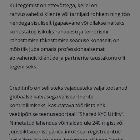
Kui tegemist on ettevõttega, kellel on
rahvusvahelisi kliente või tarnijaid rohkem ning töö
nendega sisuliselt igapäevane või ollakse näiteks
kohustatud isikuks rahapesu ja terrorismi
rahastamise tõkestamise seaduse kohaselt, on
mõistlik juba omada professionaalsemat
abivahendit klientide ja partnerite taustakontrolli
tegemiseks.
Creditinfo on sellisteks vajadusteks välja töötanud
globaalse katvusega välispartnerite
kontrollimiseks kasutatava tööriista ehk
veebipõhise teenuseportaali “Shared KYC Utility”.
Nimetatud lahendus võimaldab üle 240 riigist või
jurisdiktsioonist pärida infot seal registreeritud