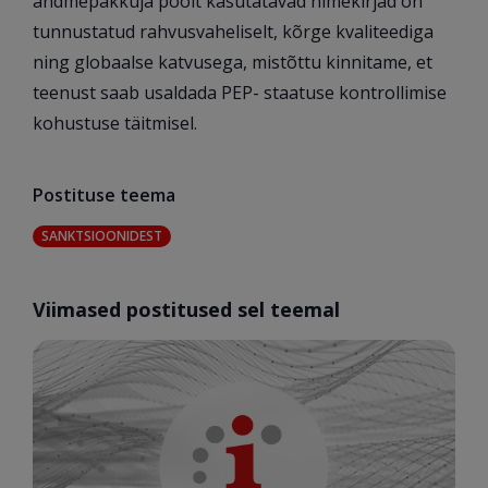
andmepakkuja poolt kasutatavad nimekirjad on
tunnustatud rahvusvaheliselt, kõrge kvaliteediga
ning globaalse katvusega, mistõttu kinnitame, et
teenust saab usaldada PEP- staatuse kontrollimise
kohustuse täitmisel.
Postituse teema
SANKTSIOONIDEST
Viimased postitused sel teemal