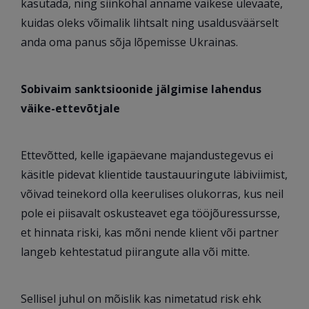
kasutada, ning siinkohal anname väikese ülevaate,
kuidas oleks võimalik lihtsalt ning usaldusväärselt
anda oma panus sõja lõpemisse Ukrainas.
Sobivaim sanktsioonide jälgimise lahendus
väike-ettevõtjale
Ettevõtted, kelle igapäevane majandustegevus ei
käsitle pidevat klientide taustauuringute läbiviimist,
võivad teinekord olla keerulises olukorras, kus neil
pole ei piisavalt oskusteavet ega tööjõuressursse,
et hinnata riski, kas mõni nende klient või partner
langeb kehtestatud piirangute alla või mitte.
Sellisel juhul on mõislik kas nimetatud risk ehk