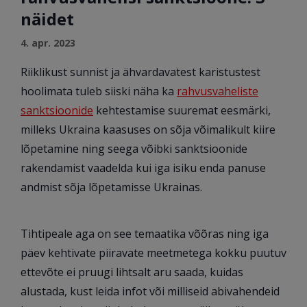
näidet
4. apr. 2023
Riiklikust sunnist ja ähvardavatest karistustest
hoolimata tuleb siiski näha ka
rahvusvaheliste
sanktsioonide
kehtestamise suuremat eesmärki,
milleks Ukraina kaasuses on sõja võimalikult kiire
lõpetamine ning seega võibki sanktsioonide
rakendamist vaadelda kui iga isiku enda panuse
andmist sõja lõpetamisse Ukrainas.
Tihtipeale aga on see temaatika võõras ning iga
päev kehtivate piiravate meetmetega kokku puutuv
ettevõte ei pruugi lihtsalt aru saada, kuidas
alustada, kust leida infot või milliseid abivahendeid