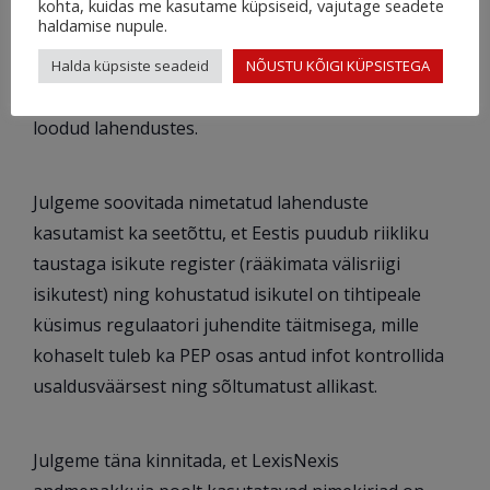
kohta, kuidas me kasutame küpsiseid, vajutage seadete
haldamise nupule.
Kasutatav lahendus on usaldusväärne ning
Halda küpsiste seadeid
NÕUSTU KÕIGI KÜPSISTEGA
töökindel ning kasutusel ka Creditinfo enda poolt
loodud lahendustes.
Julgeme soovitada nimetatud lahenduste
kasutamist ka seetõttu, et Eestis puudub riikliku
taustaga isikute register (rääkimata välisriigi
isikutest) ning kohustatud isikutel on tihtipeale
küsimus regulaatori juhendite täitmisega, mille
kohaselt tuleb ka PEP osas antud infot kontrollida
usaldusväärsest ning sõltumatust allikast.
Julgeme täna kinnitada, et LexisNexis