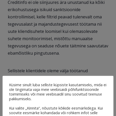
Creditinfo ei ole siinjuures ära unustanud ka kõiki
erikohustusega isikuid sanktsioonide
kontrollimisel, kelle filtrid peavad tulenevalt oma
tegevusalast ja majandustegevusest töötama nii
uute kliendisuhete loomisel kui olemasolevate
suhete monitoorimisel, mistõttu manuaalse
tegevusega on seaduse nõuete täitmine saavutatav
ebamõistliku pingutusena.
Sellistele klientidele oleme välja töötanud
LexisNexis skriinimisteenuse. Teenuse
Küsime sinult luba selliste küpsiste kasutamiseks, mida ei
kasutamiseks on kodusüsteemi lihtsalt
ole tingimata vaja meie veebisaidi põhifunktsioonide
integreeritav API, mille kasutuselevõtul saate
toimimiseks või meie veebisaidil sinu soovitud teenuse
pakkumiseks.
teostada enda kliendibaasist päringuid juba enda
määratud regulaarsusega ja vajalikel juhtudel otse
Kui valite „Kinnita“, nõustute kõikide eesmärkidega. Kui
soovite eesmärke kohandada või rohkem infot selle
vastu LexisNexis skriinimisnimekirju.