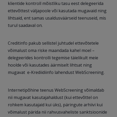
klientide kontroll mõistliku tasu eest delegeerida
ettevõttest väljapoole või kasutada mugavaid ning
lihtsaid, ent samas usaldusväärseid teenuseid, mis
turul saadaval on.
Creditinfo pakub sellistel juhtudel ettevõtetele
võimalust oma riske maandada kahel moel –
delegeerides kontrolli tegemise täielikult meie
hoolde või kasutades äärmiselt lihtsat ning
mugavat e-Krediidiinfo lahendust WebScreening.
Internetipõhine teenus WebScreening võimaldab
nii mugavat kasutajahaldust (kui ettevõttel on
rohkem kasutajaid kui üks), päringute arhiivi kui
võimalust pärida nii rahvusvaheliste sanktsioonide