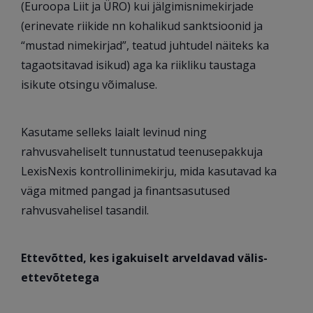
(Euroopa Liit ja ÜRO) kui jälgimisnimekirjade
(erinevate riikide nn kohalikud sanktsioonid ja
“mustad nimekirjad”, teatud juhtudel näiteks ka
tagaotsitavad isikud) aga ka riikliku taustaga
isikute otsingu võimaluse.
Kasutame selleks laialt levinud ning
rahvusvaheliselt tunnustatud teenusepakkuja
LexisNexis kontrollinimekirju, mida kasutavad ka
väga mitmed pangad ja finantsasutused
rahvusvahelisel tasandil.
Ettevõtted, kes igakuiselt arveldavad välis-
ettevõtetega