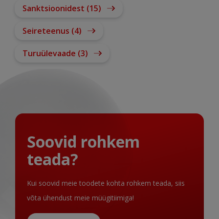
Sanktsioonidest (15)
Seireteenus (4)
Turuülevaade (3)
Soovid rohkem
teada?
Kui soovid meie toodete kohta rohkem teada, siis
võta ühendust meie müügitiimiga!