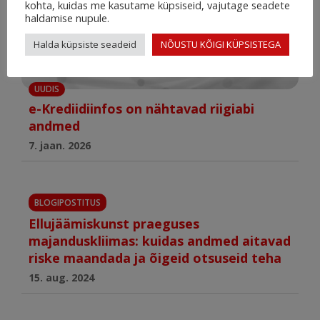
kohta, kuidas me kasutame küpsiseid, vajutage seadete
haldamise nupule.
Halda küpsiste seadeid
NÕUSTU KÕIGI KÜPSISTEGA
UUDIS
e-Krediidiinfos on nähtavad riigiabi
andmed
7. jaan. 2026
BLOGIPOSTITUS
Ellujäämiskunst praeguses
majanduskliimas: kuidas andmed aitavad
riske maandada ja õigeid otsuseid teha
15. aug. 2024