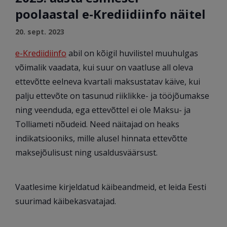
poolaastal e-Krediidiinfo näitel
20. sept. 2023
e-Krediidiinfo
abil on kõigil huvilistel muuhulgas
võimalik vaadata, kui suur on vaatluse all oleva
ettevõtte eelneva kvartali maksustatav käive, kui
palju ettevõte on tasunud riiklikke- ja tööjõumakse
ning veenduda, ega ettevõttel ei ole Maksu- ja
Tolliameti nõudeid. Need näitajad on heaks
indikatsiooniks, mille alusel hinnata ettevõtte
maksejõulisust ning usaldusväärsust.
Vaatlesime kirjeldatud käibeandmeid, et leida Eesti
suurimad käibekasvatajad.