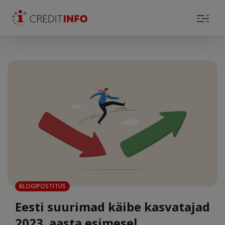
Skip to the content
BLOGIPOSTITUS
Eesti suurimad käibe kasvatajad
2023. aasta esimesel