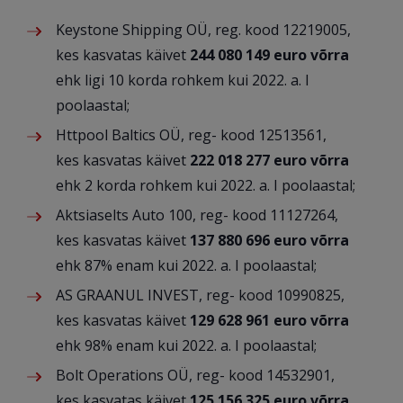
Keystone Shipping OÜ, reg. kood 12219005,
kes kasvatas käivet
244 080 149 euro võrra
ehk ligi 10 korda rohkem kui 2022. a. I
poolaastal;
Httpool Baltics OÜ, reg- kood 12513561,
kes kasvatas käivet
222 018 277 euro võrra
ehk 2 korda rohkem kui 2022. a. I poolaastal;
Aktsiaselts Auto 100, reg- kood 11127264,
kes kasvatas käivet
137 880 696 euro võrra
ehk 87% enam kui 2022. a. I poolaastal;
AS GRAANUL INVEST, reg- kood 10990825,
kes kasvatas käivet
129 628 961 euro võrra
ehk 98% enam kui 2022. a. I poolaastal;
Bolt Operations OÜ, reg- kood 14532901,
kes kasvatas käivet
125 156 325 euro võrra