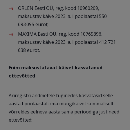
ORLEN Eesti OÜ, reg. kood 10960209,
maksustav käive 2023. a. I poolaastal 550
693 095 eurot;
MAXIMA Eesti OÜ, reg. kood 10765896,
maksustav käive 2023. a. I poolaastal 412 721
638 eurot.
Enim maksustatavat käivet kasvatanud
ettevõtted
Äriregistri andmetele tuginedes kasvatasid selle
aasta I poolaastal oma müügikäivet summaliselt
võrreldes eelneva aasta sama perioodiga just need
ettevõtted: