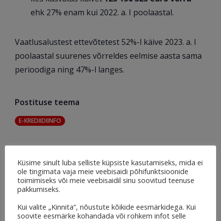
ehk 27% enam kui 2022. a. I poolaastal.
Vaatlusalustest ettevõtetest 52%-l käive 2023. a. I
poolaastal suurenes võrreldes eelmise aasta sama
perioodiga ning 47%-l langes.
Postituse teema
E-KREDIIDIINFO
Viimased postitused sel teemal
Küsime sinult luba selliste küpsiste kasutamiseks, mida ei
ole tingimata vaja meie veebisaidi põhifunktsioonide
toimimiseks või meie veebisaidil sinu soovitud teenuse
pakkumiseks.
Kui valite „Kinnita“, nõustute kõikide eesmärkidega. Kui
soovite eesmärke kohandada või rohkem infot selle