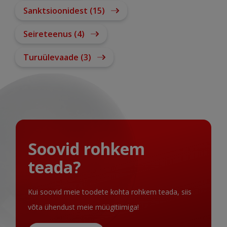
Sanktsioonidest (15)
Seireteenus (4)
Turuülevaade (3)
Soovid rohkem
teada?
Kui soovid meie toodete kohta rohkem teada, siis
võta ühendust meie müügitiimiga!