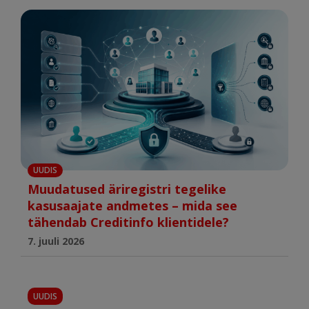
UUDIS
Muudatused äriregistri tegelike
kasusaajate andmetes – mida see
tähendab Creditinfo klientidele?
7. juuli 2026
UUDIS