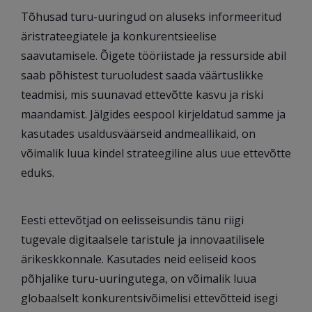
Tõhusad turu-uuringud on aluseks informeeritud
äristrateegiatele ja konkurentsieelise
saavutamisele. Õigete tööriistade ja ressurside abil
saab põhistest turuoludest saada väärtuslikke
teadmisi, mis suunavad ettevõtte kasvu ja riski
maandamist. Jälgides eespool kirjeldatud samme ja
kasutades usaldusväärseid andmeallikaid, on
võimalik luua kindel strateegiline alus uue ettevõtte
eduks.
Eesti ettevõtjad on eelisseisundis tänu riigi
tugevale digitaalsele taristule ja innovaatilisele
ärikeskkonnale. Kasutades neid eeliseid koos
põhjalike turu-uuringutega, on võimalik luua
globaalselt konkurentsivõimelisi ettevõtteid isegi