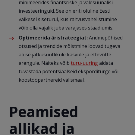
minimeerides finantsriske ja valesuunalisi
investeeringuid. See on eriti oluline Eesti
väikesel siseturul, kus rahvusvahelistumine
võib olla vajalik juba varajases staadiumis.
Optimeerida äristrateegiat:
Andmepõhised
otsused ja trendide mõistmine loovad tugeva
aluse jätkusuutlikule kasvule ja ettevõtte
arengule. Näiteks võib
turu-uuring
aidata
tuvastada potentsiaalseid eksporditurge või
koostööpartnereid välismaal.
Peamised
allikad ja