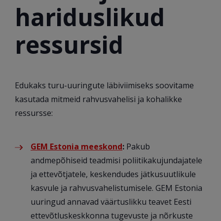
hariduslikud
ressursid
Edukaks turu-uuringute läbiviimiseks soovitame
kasutada mitmeid rahvusvahelisi ja kohalikke
ressursse:
GEM Estonia meeskond
:
Pakub
andmepõhiseid teadmisi poliitikakujundajatele
ja ettevõtjatele, keskendudes jätkusuutlikule
kasvule ja rahvusvahelistumisele. GEM Estonia
uuringud annavad väärtuslikku teavet Eesti
ettevõtluskeskkonna tugevuste ja nõrkuste