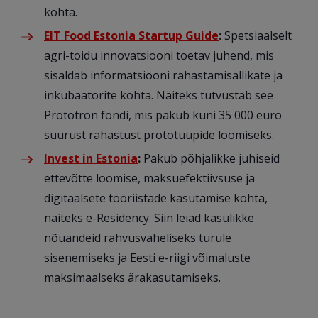
kohta.
EIT Food Estonia Startup Guide
:
Spetsiaalselt
agri-toidu innovatsiooni toetav juhend, mis
sisaldab informatsiooni rahastamisallikate ja
inkubaatorite kohta. Näiteks tutvustab see
Prototron fondi, mis pakub kuni 35 000 euro
suurust rahastust prototüüpide loomiseks.
Invest in Estonia
:
Pakub põhjalikke juhiseid
ettevõtte loomise, maksuefektiivsuse ja
digitaalsete tööriistade kasutamise kohta,
näiteks e-Residency. Siin leiad kasulikke
nõuandeid rahvusvaheliseks turule
sisenemiseks ja Eesti e-riigi võimaluste
maksimaalseks ärakasutamiseks.