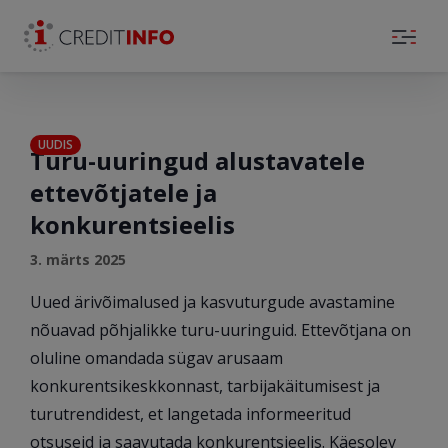
Skip to the content
UUDIS
Turu-uuringud alustavatele
ettevõtjatele ja
konkurentsieelis
3. märts 2025
Uued ärivõimalused ja kasvuturgude avastamine
nõuavad põhjalikke turu-uuringuid. Ettevõtjana on
oluline omandada sügav arusaam
konkurentsikeskkonnast, tarbijakäitumisest ja
turutrendidest, et langetada informeeritud
otsuseid ja saavutada konkurentsieelis. Käesolev