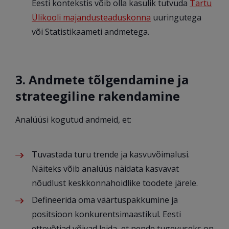
Eesti kontekstis võib olla kasulik tutvuda
Tartu
Ülikooli majandusteaduskonna
uuringutega
või Statistikaameti andmetega.
3. Andmete tõlgendamine ja
strateegiline rakendamine
Analüüsi kogutud andmeid, et:
Tuvastada turu trende ja kasvuvõimalusi.
Näiteks võib analüüs näidata kasvavat
nõudlust keskkonnahoidlike toodete järele.
Defineerida oma väärtuspakkumine ja
positsioon konkurentsimaastikul. Eesti
ettevõtjad võivad leida, et nende tugevuseks on