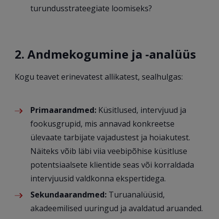
turundusstrateegiate loomiseks?
2. Andmekogumine ja -analüüs
Kogu teavet erinevatest allikatest, sealhulgas:
Primaarandmed:
Küsitlused, intervjuud ja
fookusgrupid, mis annavad konkreetse
ülevaate tarbijate vajadustest ja hoiakutest.
Näiteks võib läbi viia veebipõhise küsitluse
potentsiaalsete klientide seas või korraldada
intervjuusid valdkonna ekspertidega.
Sekundaarandmed:
Turuanalüüsid,
akadeemilised uuringud ja avaldatud aruanded.