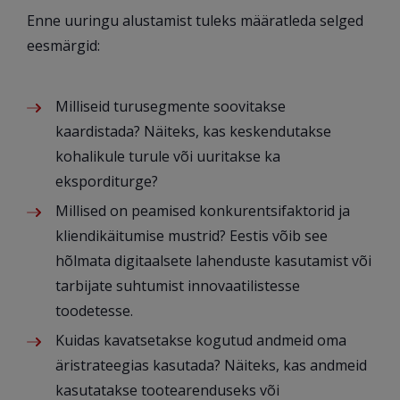
Enne uuringu alustamist tuleks määratleda selged
eesmärgid:
Milliseid turusegmente soovitakse
kaardistada? Näiteks, kas keskendutakse
kohalikule turule või uuritakse ka
eksporditurge?
Millised on peamised konkurentsifaktorid ja
kliendikäitumise mustrid? Eestis võib see
hõlmata digitaalsete lahenduste kasutamist või
tarbijate suhtumist innovaatilistesse
toodetesse.
Kuidas kavatsetakse kogutud andmeid oma
äristrateegias kasutada? Näiteks, kas andmeid
kasutatakse tootearenduseks või