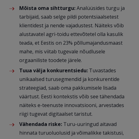
Mõista oma sihtturgu:
Analüüsides turgu ja
tarbijaid, saab selge pildi potentsiaalsetest
klientidest ja nende vajadustest. Näiteks võib
alustavatel agri-toidu ettevõtetel olla kasulik
teada, et Eestis on 23% põllumajandusmaast
mahe, mis viitab tugevale nõudlusele
orgaaniliste toodete järele.
Tuua välja konkurentsiedu:
Tuvastades
unikaalsed turusegmendid ja konkurentide
strateegiad, saab oma pakkumisele lisada
väärtust. Eesti kontekstis võib see tähendada
näiteks e-teenuste innovatsiooni, arvestades
riigi tugevat digitaalset taristut.
Vähendada riske:
Turu-uuringud aitavad
hinnata turuoluolusid ja võimalikke takistusi,