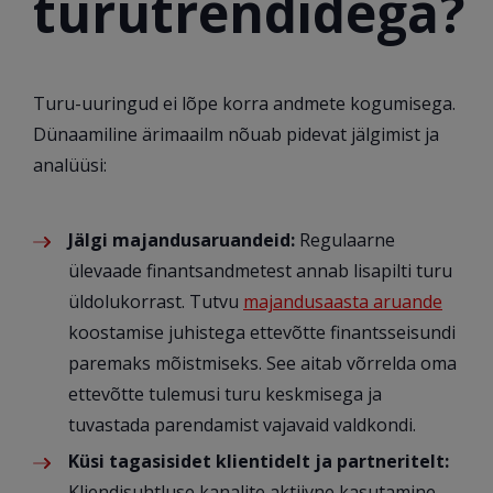
turutrendidega?
Turu-uuringud ei lõpe korra andmete kogumisega.
Dünaamiline ärimaailm nõuab pidevat jälgimist ja
analüüsi:
Jälgi majandusaruandeid:
Regulaarne
ülevaade finantsandmetest annab lisapilti turu
üldolukorrast. Tutvu
majandusaasta aruande
koostamise juhistega ettevõtte finantsseisundi
paremaks mõistmiseks. See aitab võrrelda oma
ettevõtte tulemusi turu keskmisega ja
tuvastada parendamist vajavaid valdkondi.
Küsi tagasisidet klientidelt ja partneritelt:
Kliendisuhtluse kanalite aktiivne kasutamine