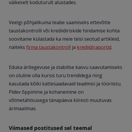
väikeselt koduturult alustades.
Veelgi põhjalikuma teabe saamiseks ettevõtte
taustakontrolli või krediidiriskide hindamise kohta
soovitame külastada ka meie teisi seotud artikleid,
näiteks
firma taustakontroll
ja
krediidiraportid
.
Eduka äritegevuse ja stabiilse kasvu saavutamiseks
on oluline olla kursis turu trendidega ning
kasutada kõiki kättesaadavaid teadmisi ja tööriistu.
Pidev õppimine ja kohanemine on
võtmetähtsusega tänapäeva kiiresti muutuvas
ärimaailmas.
Viimased postitused sel teemal