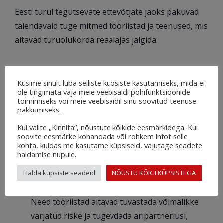
Eesti turul tegutsevate ettevõtjate jaoks pakuvad
täiendavaid tuge mitmed tööriistad ja teenused, mis
aitavad turuolukorda reaalajas jälgida:
Turuülevaated:
Kasuta
turu uuringuid
oma
Küsime sinult luba selliste küpsiste kasutamiseks, mida ei
konkurentsikeskkonna analüüsimiseks ja
ole tingimata vaja meie veebisaidi põhifunktsioonide
toimimiseks või meie veebisaidil sinu soovitud teenuse
strateegiliste otsuste tegemiseks. Need võivad
pakkumiseks.
anda ülevaate konkurentide turuosast,
Kui valite „Kinnita“, nõustute kõikide eesmärkidega. Kui
finantsnäitajatest ja kasvutrendidest.
soovite eesmärke kohandada või rohkem infot selle
kohta, kuidas me kasutame küpsiseid, vajutage seadete
Firmataustakontroll ja krediidiraportid:
haldamise nupule.
Ettevõtte finantsriski hindamiseks ja
Halda küpsiste seadeid
usaldusväärsuse kindlustamiseks võib kasulik
NÕUSTU KÕIGI KÜPSISTEGA
olla ka
firma kontroll
ning
krediidiraportid
.
Need tööriistad aitavad tuvastada võimalikke
varjatud riske ja tugevdada äripartnerlusi,