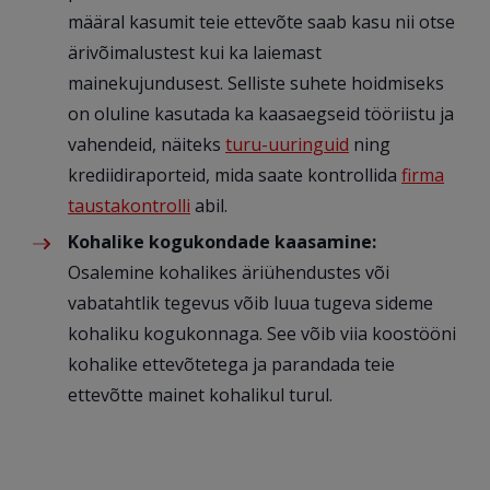
määral kasumit teie ettevõte saab kasu nii otse
ärivõimalustest kui ka laiemast
mainekujundusest. Selliste suhete hoidmiseks
on oluline kasutada ka kaasaegseid tööriistu ja
vahendeid, näiteks
turu-uuringuid
ning
krediidiraporteid, mida saate kontrollida
firma
taustakontrolli
abil.
Kohalike kogukondade kaasamine:
Osalemine kohalikes äriühendustes või
vabatahtlik tegevus võib luua tugeva sideme
kohaliku kogukonnaga. See võib viia koostööni
kohalike ettevõtetega ja parandada teie
ettevõtte mainet kohalikul turul.