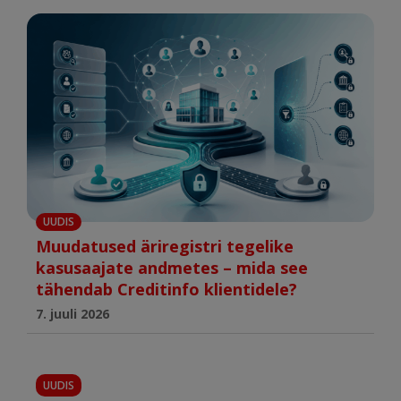
UUDIS
Muudatused äriregistri tegelike
kasusaajate andmetes – mida see
tähendab Creditinfo klientidele?
7. juuli 2026
UUDIS