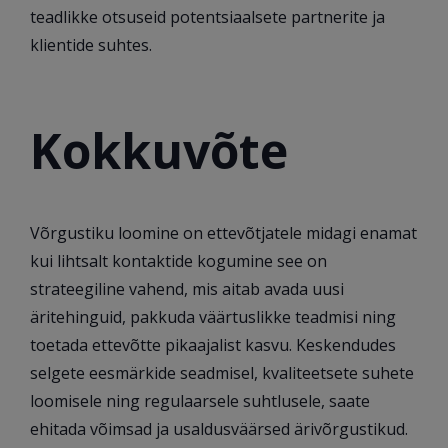
teadlikke otsuseid potentsiaalsete partnerite ja
klientide suhtes.
Kokkuvõte
Võrgustiku loomine on ettevõtjatele midagi enamat
kui lihtsalt kontaktide kogumine see on
strateegiline vahend, mis aitab avada uusi
äritehinguid, pakkuda väärtuslikke teadmisi ning
toetada ettevõtte pikaajalist kasvu. Keskendudes
selgete eesmärkide seadmisel, kvaliteetsete suhete
loomisele ning regulaarsele suhtlusele, saate
ehitada võimsad ja usaldusväärsed ärivõrgustikud.