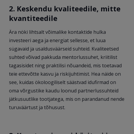
2. Keskendu kvaliteedile, mitte
kvantiteedile
Ära nöki lihtsalt võimalike kontaktide hulka
investeeri aega ja energiat sellesse, et luua
sügavaid ja usaldusväärseid suhteid. Kvaliteetsed
suhted võivad pakkuda mentorlussuhet, kriitilist
tagasisidet ning praktilisi nõuandeid, mis toetavad
teie ettevõtte kasvu ja riskijuhtimist. Hea näide on
see, kuidas ökoloogiliselt säästvad idufirmad on
oma võrgustike kaudu loonud partnerlussuhteid
jätkusuutlike tootjatega, mis on parandanud nende
turuväärtust ja tõhusust.