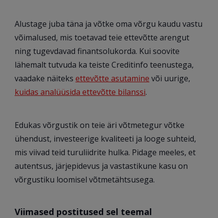
Alustage juba täna ja võtke oma võrgu kaudu vastu
võimalused, mis toetavad teie ettevõtte arengut
ning tugevdavad finantsolukorda. Kui soovite
lähemalt tutvuda ka teiste Creditinfo teenustega,
vaadake näiteks
ettevõtte asutamine
või uurige,
kuidas analüüsida ettevõtte bilanssi
.
Edukas võrgustik on teie äri võtmetegur võtke
ühendust, investeerige kvaliteeti ja looge suhteid,
mis viivad teid turuliidrite hulka. Pidage meeles, et
autentsus, järjepidevus ja vastastikune kasu on
võrgustiku loomisel võtmetähtsusega.
Viimased postitused sel teemal