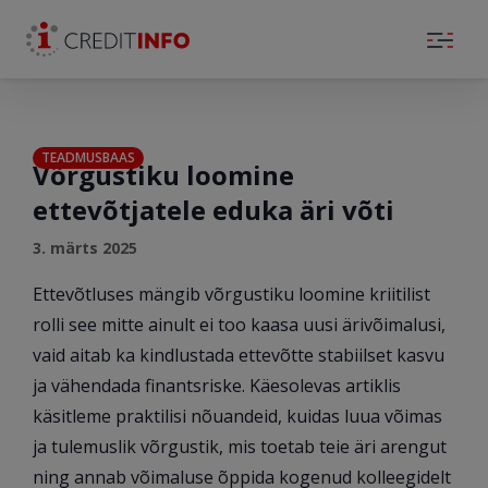
Skip to the content
TEADMUSBAAS
Võrgustiku loomine
ettevõtjatele eduka äri võti
3. märts 2025
Ettevõtluses mängib võrgustiku loomine kriitilist
rolli see mitte ainult ei too kaasa uusi ärivõimalusi,
vaid aitab ka kindlustada ettevõtte stabiilset kasvu
ja vähendada finantsriske. Käesolevas artiklis
käsitleme praktilisi nõuandeid, kuidas luua võimas
ja tulemuslik võrgustik, mis toetab teie äri arengut
ning annab võimaluse õppida kogenud kolleegidelt