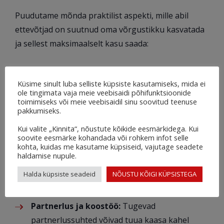
Puudutame mõnda praktilist aspekti, mille abil
ettevõtjad on suutnud oma võrgustikku kasvatada
ja sellest maksimaalselt kasu saada:
Mentorluse hindamine:
Kogenud ettevõtjad
Küsime sinult luba selliste küpsiste kasutamiseks, mida ei
jagavad tihti oma õppetunde ja soovitavad
ole tingimata vaja meie veebisaidi põhifunktsioonide
toimimiseks või meie veebisaidil sinu soovitud teenuse
keskenduda kvaliteetsete suhete loomisele.
pakkumiseks.
See strateegia võib pakkuda mitte ainult uusi
Kui valite „Kinnita“, nõustute kõikide eesmärkidega. Kui
teadmisi, vaid ka potentsiaalseid viise riskide
soovite eesmärke kohandada või rohkem infot selle
kohta, kuidas me kasutame küpsiseid, vajutage seadete
maandamiseks. Näiteks võib mentor aidata
haldamise nupule.
navigeerida keerulistes regulatiivsetes
Halda küpsiste seadeid
NÕUSTU KÕIGI KÜPSISTEGA
keskkondades või jagada oma kogemusi
rahvusvahelisele turule sisenemisel.
Partnerlus ja koostöö:
Tugevad
partnerlussuhted võivad tuua kaasa kahel