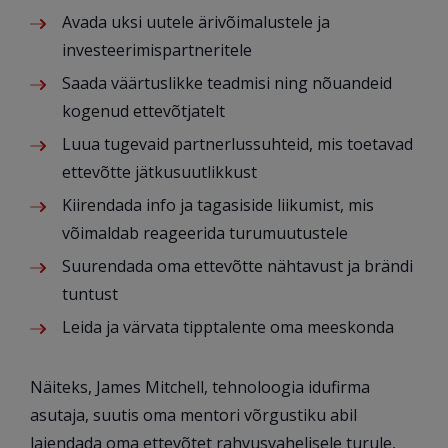
Avada uksi uutele ärivõimalustele ja
investeerimispartneritele
Saada väärtuslikke teadmisi ning nõuandeid
kogenud ettevõtjatelt
Luua tugevaid partnerlussuhteid, mis toetavad
ettevõtte jätkusuutlikkust
Kiirendada info ja tagasiside liikumist, mis
võimaldab reageerida turumuutustele
Suurendada oma ettevõtte nähtavust ja brändi
tuntust
Leida ja värvata tipptalente oma meeskonda
Näiteks, James Mitchell, tehnoloogia idufirma
asutaja, suutis oma mentori võrgustiku abil
laiendada oma ettevõtet rahvusvahelisele turule,