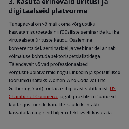
3. Kasuta erinevaid üritusi ja
digitaalseid platvorme
Tänapäeval on võimalik oma võrgustiku
kasvatamist toetada nii füüsiliste seminaride kui ka
virtuaalsete ürituste kaudu. Osalemine
konverentsidel, seminaridel ja veebinaridel annab
võimaluse kohtuda sektorispetsialistidega.
Täiendavalt võivad professionaalsed
võrgustikuplatvormid nagu LinkedIn ja spetsiifilised
foorumid (näiteks Women Who Code või The
Gathering Spot) toetada sihipärast suhtlemist.
US
Chamber of Commerce
jagab praktilisi nõuandeid,
kuidas just nende kanalite kaudu kontakte
kasvatada ning neid hiljem efektiivselt kasutada.