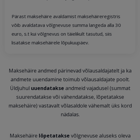
Pärast maksehäire avaldamist maksehäireregistris
võib avaldatava võlgnevuse summa langeda alla 30
euro, s.t kui võlgnevus on täielikult tasutud, siis
lisatakse maksehäirele lõpukuupäev.
Maksehäire andmed pärinevad võlausaldajatelt ja ka
andmete uuendamine toimub võlausaldajate poolt.
Üldjuhul
uuendatakse
andmeid vajadusel (summat
suurendatakse või vähendatakse, lõpetatakse
maksehäire) vastavalt võlasaldole vähemalt üks kord
nädalas.
Maksehäire
lõpetatakse
võlgnevuse aluseks oleva