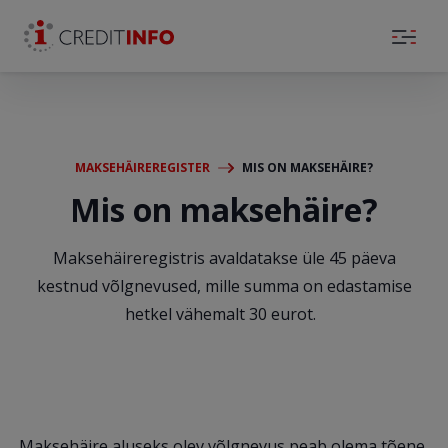
Skip to the content
MAKSEHÄIREREGISTER
MIS ON MAKSEHÄIRE?
Mis on maksehäire?
Maksehäireregistris avaldatakse üle 45 päeva
kestnud võlgnevused, mille summa on edastamise
hetkel vähemalt 30 eurot.
Maksehäire aluseks olev võlgnevus peab olema tõene,