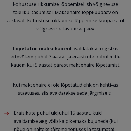
kohustuse rikkumise lõppemisel, sh võlgnevuse
täielikul tasumisel. Maksehäire lõppkuupäev on
vastavalt kohustuse rikkumise lõppemise kuupäev, nt
võlgnevuse tasumise päev.
Lõpetatud maksehäireid
avaldatakse registris
ettevõtete puhul 7 aastat ja eraisikute puhul mitte
kauem kui 5 aastat pärast maksehäire lõpetamist.
Kui maksehäire ei ole lõpetatud ehk on kehtivas
staatuses, siis avaldatakse seda järgmiselt:
Eraisikute puhul üldjuhul 15 aastat, kuid
avaldamise aeg võib ka pikemaks kujuneda (kui
nõue on näiteks täitemenetluses ja tasumata)