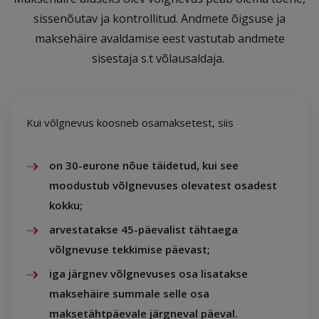
sissenõutav ja kontrollitud. Andmete õigsuse ja
maksehäire avaldamise eest vastutab andmete
sisestaja s.t võlausaldaja.
Kui võlgnevus koosneb osamaksetest, siis
on 30-eurone nõue täidetud, kui see
moodustub võlgnevuses olevatest osadest
kokku;
arvestatakse 45-päevalist tähtaega
võlgnevuse tekkimise päevast;
iga järgnev võlgnevuses osa lisatakse
maksehäire summale selle osa
maksetähtpäevale järgneval päeval.