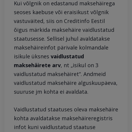
Kui võlgnik on edastanud maksehäirega
seoses kaebuse või eraisikust võlgnik
vastuväited, siis on Creditinfo Eestil
õigus märkida maksehäire vaidlustatud
staatusesse. Sellisel juhul avaldatakse
maksehäireinfot pärivale kolmandale
isikule üksnes
vaidlustatud
maksehäirete arv
, nt „isikul on 3
vaidlustatud maksehäiret“. Andmeid
vaidlustatud maksehäire alguskuupäeva,
suuruse jm kohta ei avaldata.
Vaidlustatud staatuses oleva maksehäire
kohta avaldatakse maksehäireregistris
infot kuni vaidlustatud staatuse