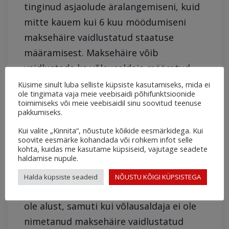
tinginud asjaolude äralangemiseni, kuid
mitte kauem kui 6 kuu möödumiseni
maksehäire vaidlustatud staatuse
määramisest. Maksehäire võib
vaidlustada ka võlausaldaja määratud
tähtajaks.
Küsime sinult luba selliste küpsiste kasutamiseks, mida ei
ole tingimata vaja meie veebisaidi põhifunktsioonide
toimimiseks või meie veebisaidil sinu soovitud teenuse
pakkumiseks.
Vaidlustatud staatuses maksehäire
kustutatakse hiljemalt 6 kuu
Kui valite „Kinnita“, nõustute kõikide eesmärkidega. Kui
soovite eesmärke kohandada või rohkem infot selle
möödumisel maksehäire
kohta, kuidas me kasutame küpsiseid, vajutage seadete
haldamise nupule.
vaidlustamisest, kui selgub, et
maksehäire edasiseks avaldamiseks, sh
Halda küpsiste seadeid
NÕUSTU KÕIGI KÜPSISTEGA
vaidlustatud staatuses avaldamiseks, ei
ole alust, samuti kui võlausaldaja ei ole
nimetanud maksehäire vaidlustatud