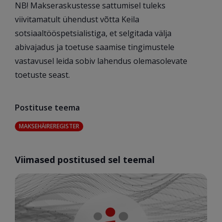
NB! Makseraskustesse sattumisel tuleks
viivitamatult ühendust võtta Keila
sotsiaaltööspetsialistiga, et selgitada välja
abivajadus ja toetuse saamise tingimustele
vastavusel leida sobiv lahendus olemasolevate
toetuste seast.
Postituse teema
MAKSEHÄIREREGISTER
Viimased postitused sel teemal