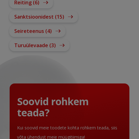
Reiting (6)
Sanktsioonidest (15)
Seireteenus (4)
Turuülevaade (3)
Soovid rohkem
teada?
Kui soovid meie toodete kohta rohkem teada, siis
võta ühendust meie müügitiimiga!