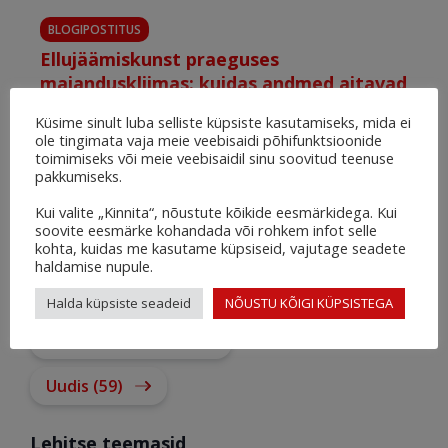
BLOGIPOSTITUS
Ellujäämiskunst praeguses
majanduskliimas: kuidas andmed aitavad
riske maandada ja õigeid otsuseid teha
Küsime sinult luba selliste küpsiste kasutamiseks, mida ei
15. aug. 2024
ole tingimata vaja meie veebisaidi põhifunktsioonide
toimimiseks või meie veebisaidil sinu soovitud teenuse
pakkumiseks.
Lehitse rubriike
Kui valite „Kinnita“, nõustute kõikide eesmärkidega. Kui
soovite eesmärke kohandada või rohkem infot selle
Blogipostitus (68)
kohta, kuidas me kasutame küpsiseid, vajutage seadete
haldamise nupule.
Teade (3)
Halda küpsiste seadeid
NÕUSTU KÕIGI KÜPSISTEGA
Teadmusbaas (91)
Uudis (59)
Lehitse teemasid