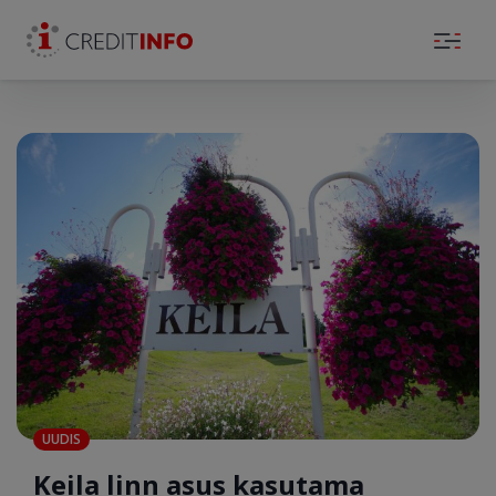
Skip to the content
UUDIS
Keila linn asus kasutama