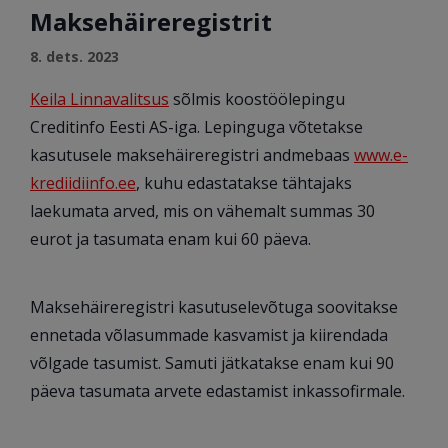
Maksehäireregistrit
8. dets. 2023
Keila Linnavalitsus
sõlmis koostöölepingu
Creditinfo Eesti AS-iga. Lepinguga võtetakse
kasutusele maksehäireregistri andmebaas
www.e-
krediidiinfo.ee
, kuhu edastatakse tähtajaks
laekumata arved, mis on vähemalt summas 30
eurot ja tasumata enam kui 60 päeva.
Maksehäireregistri kasutuselevõtuga soovitakse
ennetada võlasummade kasvamist ja kiirendada
võlgade tasumist. Samuti jätkatakse enam kui 90
päeva tasumata arvete edastamist inkassofirmale.